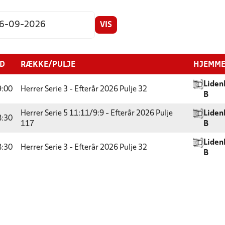
VIS
ID
RÆKKE/PULJE
HJEMM
Liden
9:00
Herrer Serie 3 - Efterår 2026
Pulje 32
B
Herrer Serie 5 11:11/9:9 - Efterår 2026
Pulje
Liden
8:30
117
B
Liden
8:30
Herrer Serie 3 - Efterår 2026
Pulje 32
B