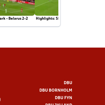
rk - Belarus 2-2
Highlights: Skotland - Danmark 4-2
J
E
DBU
DBU BORNHOLM
DBU FYN
)