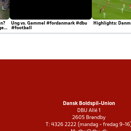
en?
Ung vs. Gammel #fordanmark #dbu
Highlights: Danma
ger
#football
Dansk Boldspil-Union
DBU Allé 1
2605 Brøndby
T: 4326 2222 (mandag - fredag 9-16