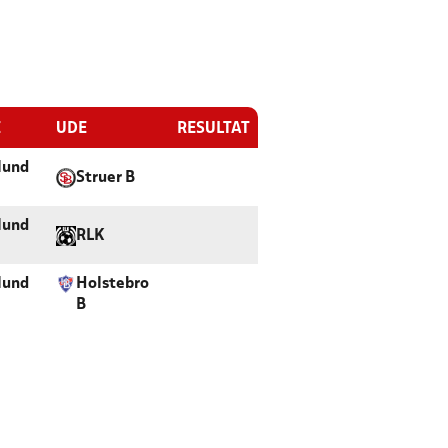
E
UDE
RESULTAT
lund
Struer B
lund
RLK
lund
Holstebro
B