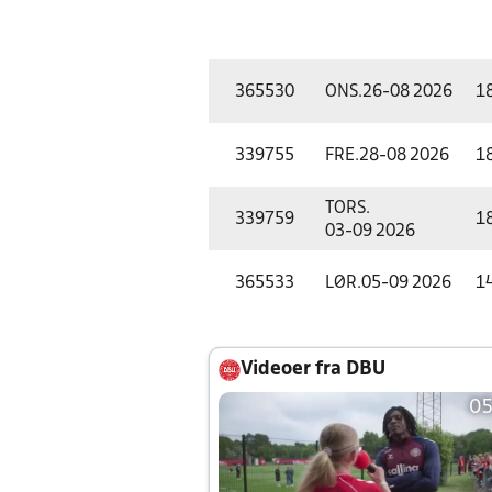
365530
ONS.
26-08 2026
1
339755
FRE.
28-08 2026
1
TORS.
339759
1
03-09 2026
365533
LØR.
05-09 2026
1
Videoer fra DBU
05