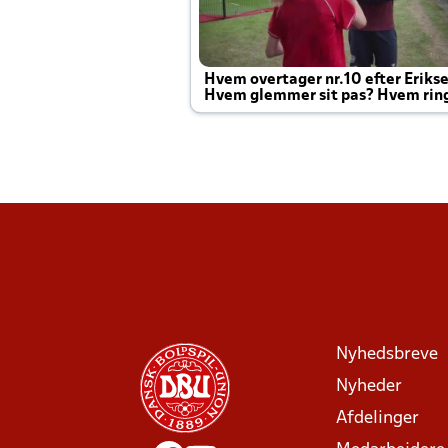
Hvem overtager nr.10 efter Eriks
Hvem glemmer sit pas? Hvem rin
Joachim altid til efter kampe?
Nyhedsbreve
Nyheder
Afdelinger