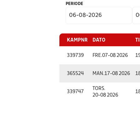
PERIODE
KAMPNR
DATO
T
339739
FRE.
07-08 2026
1
365524
MAN.
17-08 2026
1
TORS.
339747
1
20-08 2026