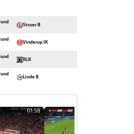
lund
Struer B
lund
Vinderup IK
lund
RLK
lund
Linde B
01:58
01:58