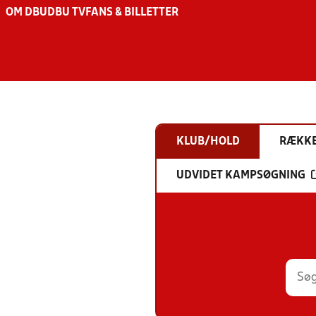
OM DBU
DBU TV
FANS & BILLETTER
KLUB/HOLD
RÆKK
UDVIDET KAMPSØGNING