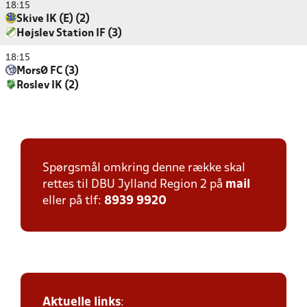
18:15
Skive IK (E) (2)
Højslev Station IF (3)
18:15
MorsØ FC (3)
Roslev IK (2)
Spørgsmål omkring denne række skal
rettes til DBU Jylland Region 2 på
mail
eller på tlf:
8939 9920
Aktuelle links
: