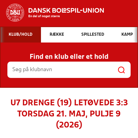
Hvad vil du søge efter?
KLUB/HOLD
RÆKKE
SPILLESTED
KAMP
INDHOLD OG NYHEDER
Find en klub eller et hold
STILLINGER, RESULTATER, KLUBBER OG
HOLD
U7 DRENGE (19) LETØVEDE 3:3
TORSDAG 21. MAJ, PULJE 9
(2026)