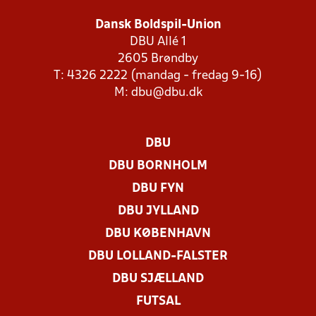
Dansk Boldspil-Union
DBU Allé 1
2605 Brøndby
T: 4326 2222 (mandag - fredag 9-16)
M:
dbu@dbu.dk
DBU
DBU BORNHOLM
DBU FYN
DBU JYLLAND
DBU KØBENHAVN
DBU LOLLAND-FALSTER
DBU SJÆLLAND
FUTSAL