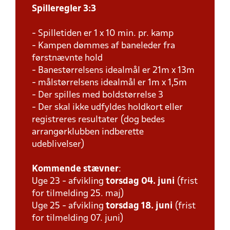
Spilleregler 3:3
- Spilletiden er 1 x 10 min. pr. kamp
- Kampen dømmes af baneleder fra
førstnævnte hold
- Banestørrelsens idealmål er 21m x 13m
- målstørrelsens idealmål er 1m x 1,5m
- Der spilles med boldstørrelse 3
- Der skal ikke udfyldes holdkort eller
registreres resultater (dog bedes
arrangørklubben indberette
udeblivelser)
Kommende stævner
:
Uge 23 - afvikling
torsdag 04. juni
(frist
for tilmelding 25. maj)
Uge 25 - afvikling
torsdag 18. juni
(frist
for tilmelding 07. juni)