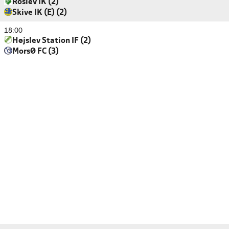
Roslev IK (2)
Skive IK (E) (2)
18:00
Højslev Station IF (2)
MorsØ FC (3)