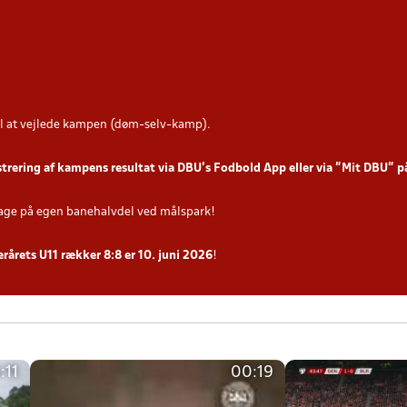
l at vejlede kampen (døm-selv-kamp).
strering af kampens resultat via DBU’s Fodbold App eller via ”Mit DBU” 
age på egen banehalvdel ved målspark!
terårets U11 rækker 8:8 er 10. juni 2026
!
:11
00:19