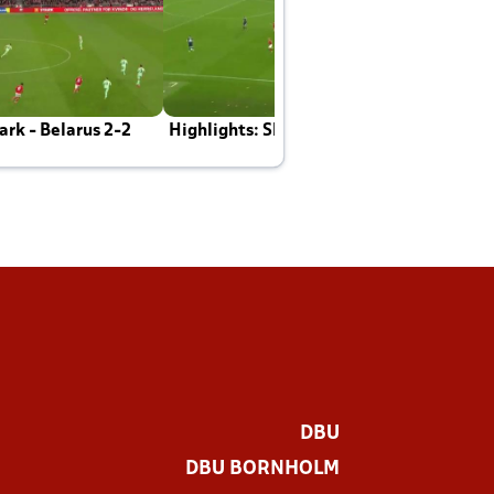
rk - Belarus 2-2
Highlights: Skotland - Danmark 4-2
J
E
DBU
DBU BORNHOLM