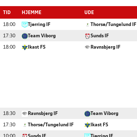
TID
HJEMME
UDE
18:00
Tjørring IF
Thorsø/Tungelund IF
17:30
Team Viborg
Sunds IF
18:00
Ikast FS
Ravnsbjerg IF
18:30
Ravnsbjerg IF
Team Viborg
17:30
Thorsø/Tungelund IF
Ikast FS
10:00
Sunds IF
Tjørring IF