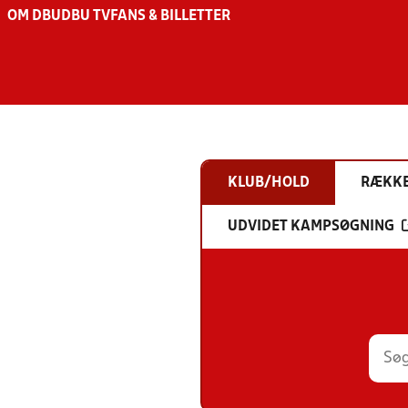
OM DBU
DBU TV
FANS & BILLETTER
KLUB/HOLD
RÆKK
UDVIDET KAMPSØGNING