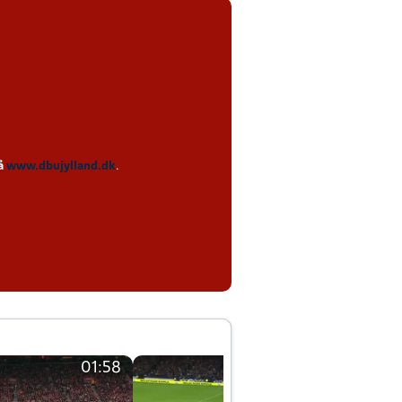
på
www.dbujylland.dk
.
01:58
01:58