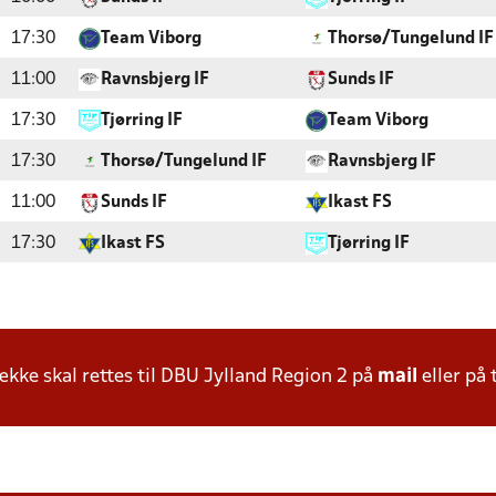
17:30
Team Viborg
Thorsø/Tungelund IF
11:00
Ravnsbjerg IF
Sunds IF
17:30
Tjørring IF
Team Viborg
17:30
Thorsø/Tungelund IF
Ravnsbjerg IF
11:00
Sunds IF
Ikast FS
17:30
Ikast FS
Tjørring IF
ke skal rettes til DBU Jylland Region 2 på
mail
eller på 