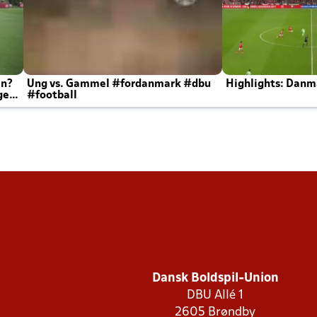
en?
Ung vs. Gammel #fordanmark #dbu
Highlights: Danma
ger
#football
Dansk Boldspil-Union
DBU Allé 1
2605 Brøndby