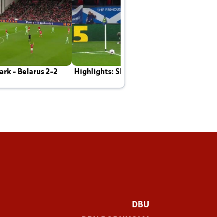
rk - Belarus 2-2
Highlights: Skotland - Danmark 4-2
J
E
DBU