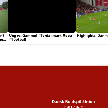
en?
Ung vs. Gammel #fordanmark #dbu
Highlights: Danma
ger
#football
Dansk Boldspil-Union
DBU Allé 1