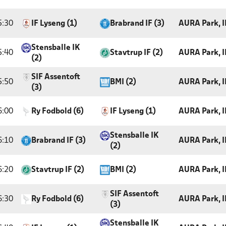
5:30
IF Lyseng (1)
Brabrand IF (3)
AURA Park, I
Stensballe IK
5:40
Stavtrup IF (2)
AURA Park, I
(2)
SIF Assentoft
5:50
BMI (2)
AURA Park, I
(3)
6:00
Ry Fodbold (6)
IF Lyseng (1)
AURA Park, I
Stensballe IK
6:10
Brabrand IF (3)
AURA Park, I
(2)
6:20
Stavtrup IF (2)
BMI (2)
AURA Park, I
SIF Assentoft
6:30
Ry Fodbold (6)
AURA Park, I
(3)
Stensballe IK