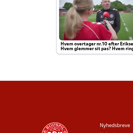
Hvem overtager nr.10 efter Eriks
Hvem glemmer sit pas? Hvem rin
Joachim altid til efter kampe?
Nyhedsbreve