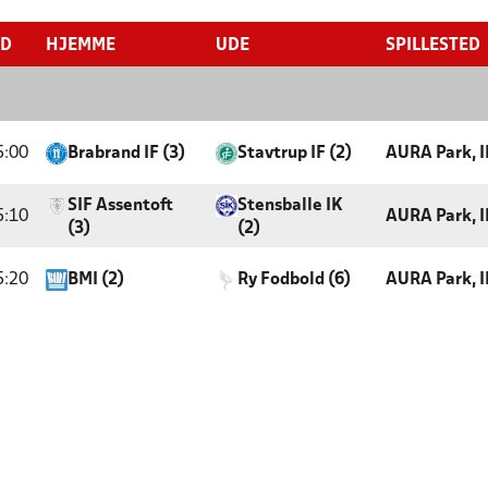
ID
HJEMME
UDE
SPILLESTED
5:00
Brabrand IF (3)
Stavtrup IF (2)
AURA Park, I
SIF Assentoft
Stensballe IK
5:10
AURA Park, I
(3)
(2)
5:20
BMI (2)
Ry Fodbold (6)
AURA Park, I