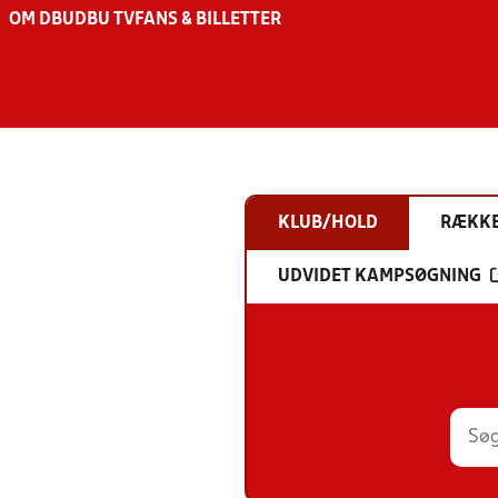
OM DBU
DBU TV
FANS & BILLETTER
KLUB/HOLD
RÆKK
UDVIDET KAMPSØGNING