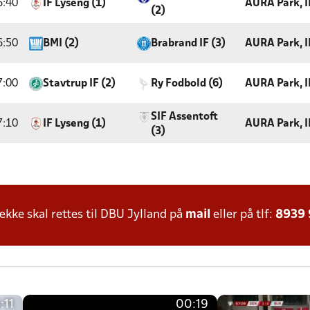
6:40
IF Lyseng (1)
AURA Park, I
(2)
6:50
BMI (2)
Brabrand IF (3)
AURA Park, I
7:00
Stavtrup IF (2)
Ry Fodbold (6)
AURA Park, I
SIF Assentoft
7:10
IF Lyseng (1)
AURA Park, I
(3)
ke skal rettes til DBU Jylland på
mail
eller på tlf:
8939
:11
00:19