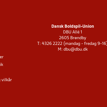
Dansk Boldspil-Union
DBU Allé 1
2605 Brøndby
T: 4326 2222 (mandag - fredag 9-16
M:
dbu@dbu.dk
ger
ik
 vilkår