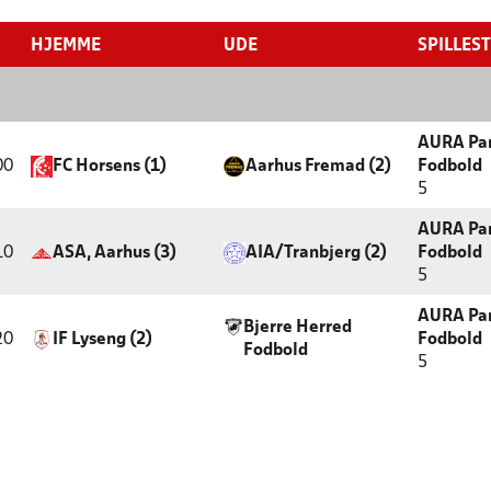
HJEMME
UDE
SPILLES
AURA Par
00
FC Horsens (1)
Aarhus Fremad (2)
Fodbold
5
AURA Par
10
ASA, Aarhus (3)
AIA/Tranbjerg (2)
Fodbold
5
AURA Par
Bjerre Herred
20
IF Lyseng (2)
Fodbold
Fodbold
5