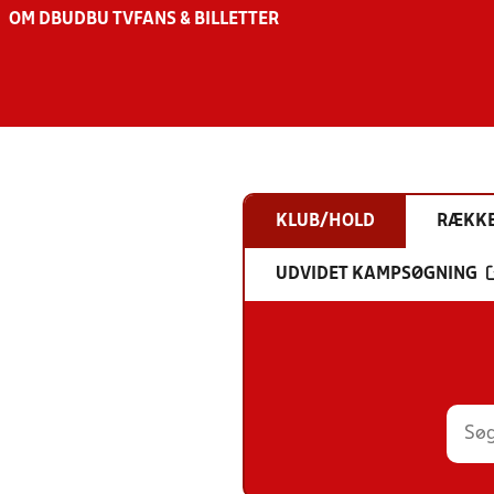
OM DBU
DBU TV
FANS & BILLETTER
KLUB/HOLD
RÆKK
UDVIDET KAMPSØGNING