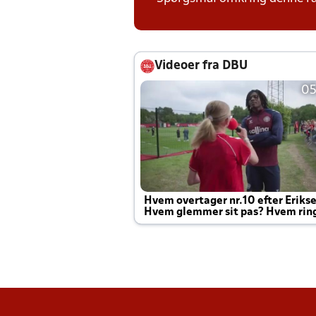
Videoer fra DBU
05
Hvem overtager nr.10 efter Eriks
Hvem glemmer sit pas? Hvem rin
Joachim altid til efter kampe?