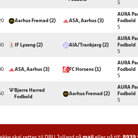
5
AURA Par
20
Aarhus Fremad (2)
ASA, Aarhus (3)
Fodbold
5
AURA Par
30
IF Lyseng (2)
AIA/Tranbjerg (2)
Fodbold
5
AURA Par
40
ASA, Aarhus (3)
FC Horsens (1)
Fodbold
5
AURA Par
Bjerre Herred
50
Aarhus Fremad (2)
Fodbold
Fodbold
5
ke skal rettes til DBU Jylland på
mail
eller på tlf:
8939