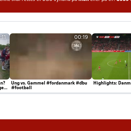
:11
00:19
en?
Ung vs. Gammel #fordanmark #dbu
Highlights: Danma
ger
#football