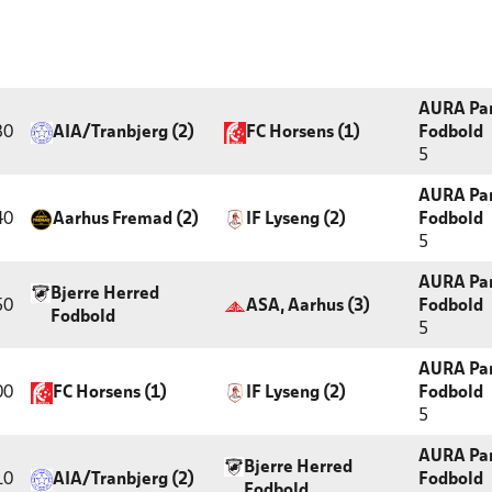
AURA Par
30
AIA/Tranbjerg (2)
FC Horsens (1)
Fodbold
5
AURA Par
40
Aarhus Fremad (2)
IF Lyseng (2)
Fodbold
5
AURA Par
Bjerre Herred
50
ASA, Aarhus (3)
Fodbold
Fodbold
5
AURA Par
00
FC Horsens (1)
IF Lyseng (2)
Fodbold
5
AURA Par
Bjerre Herred
10
AIA/Tranbjerg (2)
Fodbold
Fodbold