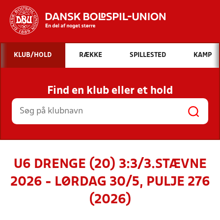
Hvad vil du søge efter?
KLUB/HOLD
RÆKKE
SPILLESTED
KAMP
INDHOLD OG NYHEDER
Find en klub eller et hold
STILLINGER, RESULTATER, KLUBBER OG
HOLD
U6 DRENGE (20) 3:3/3.STÆVNE
2026 - LØRDAG 30/5, PULJE 276
(2026)