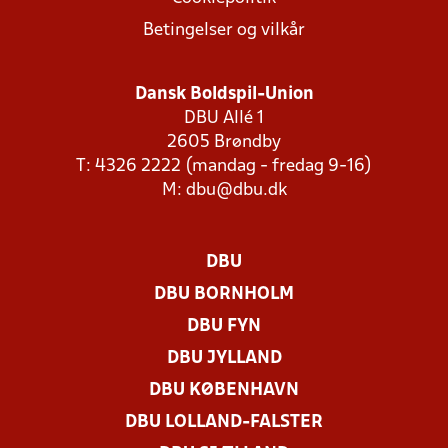
Betingelser og vilkår
Dansk Boldspil-Union
DBU Allé 1
2605 Brøndby
T: 4326 2222 (mandag - fredag 9-16)
M:
dbu@dbu.dk
DBU
DBU BORNHOLM
DBU FYN
DBU JYLLAND
DBU KØBENHAVN
DBU LOLLAND-FALSTER