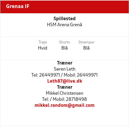
Grenaa IF
Spillested
HSM Arena Grenå
Trøje
Shorts
Strømper
Hvid
Blå
Blå
Træner
Søren Leth
Tel: 26449971 / Mobil: 26449971
Leth87@live.dk
Træner
Mikkel Christensen
Tel: / Mobil: 28718498
mikkel.random@gmail.com