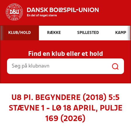
Hvad vil du søge efter?
KLUB/HOLD
RÆKKE
SPILLESTED
KAMP
INDHOLD OG NYHEDER
Find en klub eller et hold
STILLINGER, RESULTATER, KLUBBER OG
HOLD
U8 PI. BEGYNDERE (2018) 5:5
STÆVNE 1 - LØ 18 APRIL, PULJE
169 (2026)