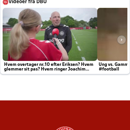
Videoer fra DBU
Hvem overtager nr.10 efter Eriksen? Hvem
Ung vs. Gamm
glemmer sit pas? Hvem ringer Joachim
#football
altid til efter kampe?