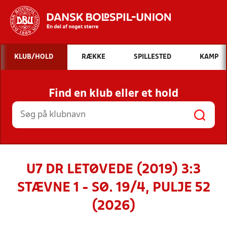
Hvad vil du søge efter?
KLUB/HOLD
RÆKKE
SPILLESTED
KAMP
INDHOLD OG NYHEDER
Find en klub eller et hold
STILLINGER, RESULTATER, KLUBBER OG
HOLD
U7 DR LETØVEDE (2019) 3:3
STÆVNE 1 - SØ. 19/4, PULJE 52
(2026)