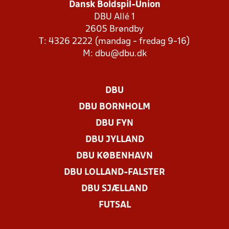
Dansk Boldspil-Union
DBU Allé 1
2605 Brøndby
T: 4326 2222 (mandag - fredag 9-16)
M:
dbu@dbu.dk
DBU
DBU BORNHOLM
DBU FYN
DBU JYLLAND
DBU KØBENHAVN
DBU LOLLAND-FALSTER
DBU SJÆLLAND
FUTSAL