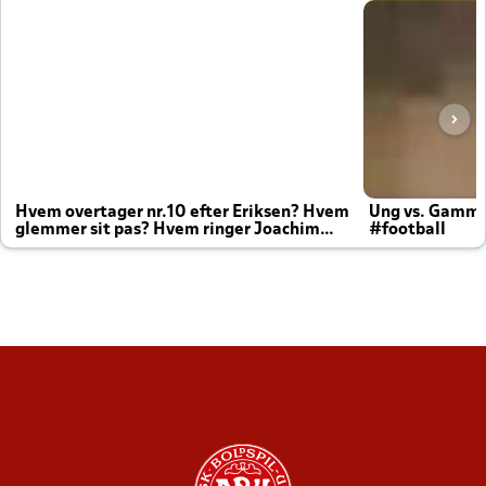
Hvem overtager nr.10 efter Eriksen? Hvem
Ung vs. Gamm
glemmer sit pas? Hvem ringer Joachim
#football
altid til efter kampe?