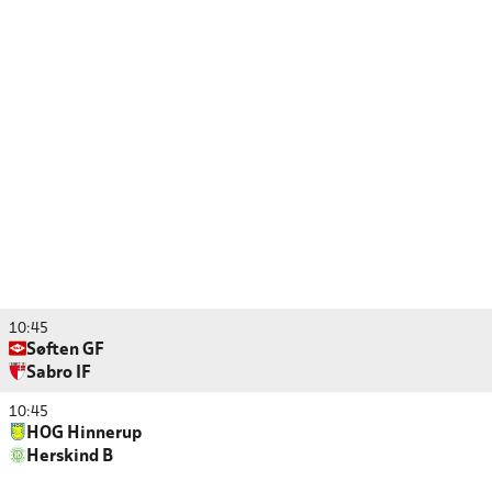
10:45
Søften GF
Sabro IF
10:45
HOG Hinnerup
Herskind B