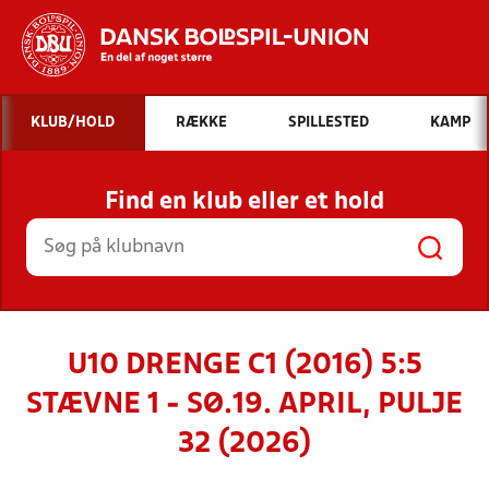
Hvad vil du søge efter?
KLUB/HOLD
RÆKKE
SPILLESTED
KAMP
INDHOLD OG NYHEDER
Find en klub eller et hold
STILLINGER, RESULTATER, KLUBBER OG
HOLD
U10 DRENGE C1 (2016) 5:5
STÆVNE 1 - SØ.19. APRIL, PULJE
32 (2026)