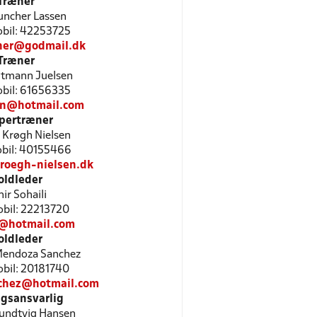
Træner
uncher Lassen
Mobil: 42253725
her@godmail.dk
Træner
gtmann Juelsen
Mobil: 61656335
sen@hotmail.com
pertræner
 Krøgh Nielsen
Mobil: 40155466
roegh-nielsen.dk
oldleder
ir Sohaili
Mobil: 22213720
1@hotmail.com
oldleder
Mendoza Sanchez
Mobil: 20181740
nchez@hotmail.com
gsansvarlig
undtvig Hansen