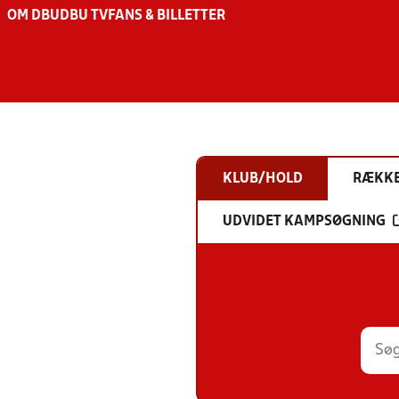
OM DBU
DBU TV
FANS & BILLETTER
KLUB/HOLD
RÆKK
UDVIDET KAMPSØGNING