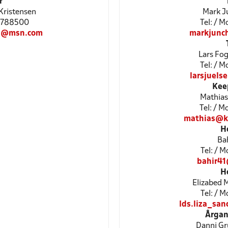
r
Kristensen
Mark J
25788500
Tel: / 
en@msn.com
markjunc
Lars Fo
Tel: / 
larsjuel
Kee
Mathias
Tel: / 
mathias@k
H
Bah
Tel: / 
bahir4
H
Elizabed 
Tel: / 
lds.liza_sa
Årgan
Danni Gr