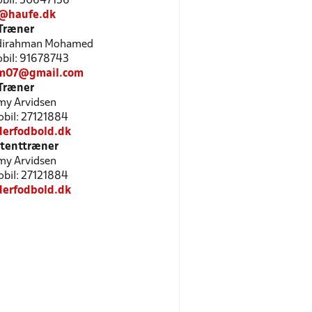
Mobil: 30647156
@haufe.dk
Træner
bdirahman Mohamed
Mobil: 91678743
m07@gmail.com
Træner
y Arvidsen
Mobil: 27121884
erfodbold.dk
stenttræner
y Arvidsen
Mobil: 27121884
erfodbold.dk