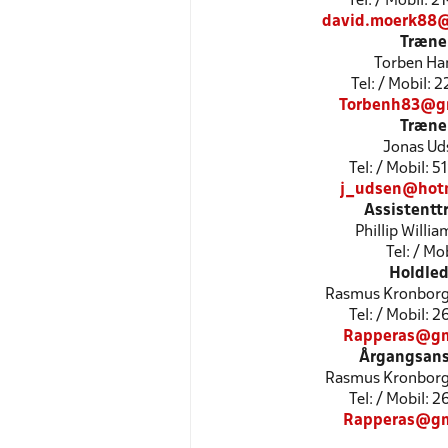
Tel: / Mobil: 
david.moerk88
Træne
Torben Ha
Tel: / Mobil: 
Torbenh83@g
Træne
Jonas Ud
Tel: / Mobil: 
j_udsen@hot
Assistentt
Phillip Willi
Tel: / Mob
Holdled
Rasmus Kronborg
Tel: / Mobil: 
Rapperas@gm
Årgangsans
Rasmus Kronborg
Tel: / Mobil: 
Rapperas@gm