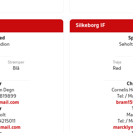
Silkeborg IF
ted
Sp
adion
Søholt
Strømper
Trøje
Blå
Rød
r
Ch
m Degn
Cornelis 
21819899
Tel: / 
ail.com
bram15
r
olt
Ma
24215011
Tel: / 
mail.com
marckly