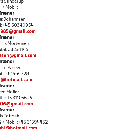
rs Sønderup
l: / Mobil:
Træner
s Johannsen
bil: +45 60340954
1985@gmail.com
Træner
Friis Mortensen
Mobil: 23234145
ensen@gmail.com
Træner
him Yaseen
Mobil: 61664328
n@hotmail.com
Træner
en Møller
bil: +45 31105625
016@gmail.com
Træner
s Toftdahl
2 / Mobil: +45 31394452
ahl@hotmail.com