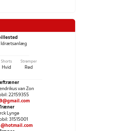
illested
 Idrætsanlæg
Shorts
Strømper
Hvid
Rød
eftræner
Hendrikus van Zon
Mobil: 22159355
9@gmail.com
Træner
rck Lyngø
Mobil: 31515001
n@hotmail.com