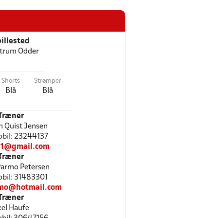
illested
trum Odder
Shorts
Strømper
Blå
Blå
Træner
 Quist Jensen
Mobil: 23244137
31@gmail.com
Træner
Parmo Petersen
Mobil: 31483301
mo@hotmail.com
Træner
el Haufe