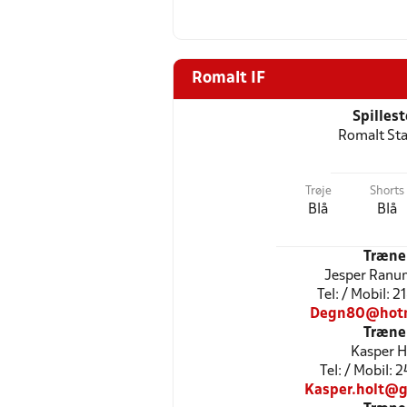
Romalt IF
Spilles
Romalt St
Trøje
Shorts
Blå
Blå
Træne
Jesper Ranu
Tel: / Mobil: 
Degn80@hotm
Træne
Kasper H
Tel: / Mobil: 
Kasper.holt@g