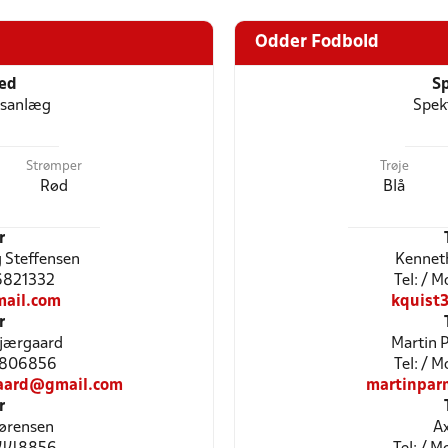
Odder Fodbold
ted
Sp
tsanlæg
Spek
Strømper
Trøje
Rød
Blå
r
 Steffensen
Kenneth
26821332
Tel: / 
ail.com
kquist
r
Kjærgaard
Martin 
51806856
Tel: / 
gaard@gmail.com
martinpar
r
ørensen
Ax