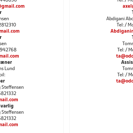
21448856
Tel: / 
@gmail.com
axel
r
nsen
Abdigani A
22812310
Tel: / 
mail.com
Abdigani
r
sen
Tomm
51942768
Tel: / 
mail.com
ta@odd
ræner
Assi
ams Lund
Tomm
il:
Tel: / 
er
ta@odd
 Steffensen
26821332
ail.com
varlig
 Steffensen
26821332
ail.com