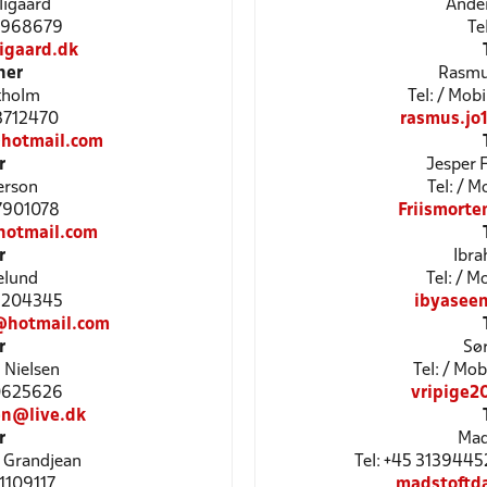
ligaard
Ande
28968679
Te
igaard.dk
ner
Rasmu
tholm
Tel: / Mo
23712470
rasmus.jo
hotmail.com
r
Jesper 
erson
Tel: / 
27901078
Friismort
hotmail.com
r
Ibra
elund
Tel: / 
29204345
ibyasee
@hotmail.com
r
Sør
 Nielsen
Tel: / Mo
60625626
vripige2
en@live.dk
r
Mad
 Grandjean
Tel: +45 3139445
61109117
madstoftd