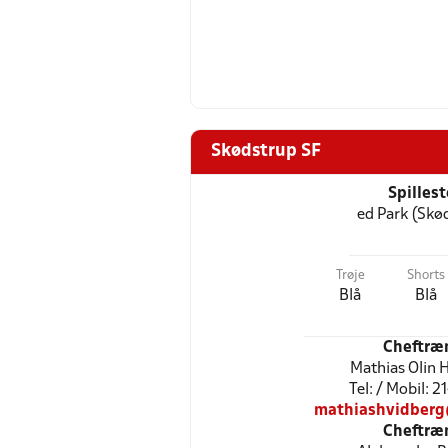
Skødstrup SF
Spilles
ed Park (Skø
Trøje
Shorts
Blå
Blå
Cheftræ
Mathias Olin 
Tel: / Mobil: 
mathiashvidber
Cheftræ