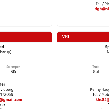
Tel: / 
dgh@si
VRI
ted
Sp
dstrup)
N
Strømper
Trøje
Blå
Gul
ner
Hvidberg
Kenny Haug
21472059
Tel: / Mo
g@gmail.com
khc82@
ner