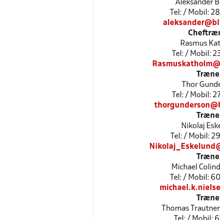
Aleksander B
Tel: / Mobil: 
aleksander@bl
Cheftræ
Rasmus Ka
Tel: / Mobil: 
Rasmuskatholm@
Træne
Thor Gund
Tel: / Mobil: 
thorgunderson@
Træne
Nikolaj Esk
Tel: / Mobil: 
Nikolaj_Eskelund
Træne
Michael Colind
Tel: / Mobil: 
michael.k.niels
Træne
Thomas Trautner
Tel: / Mobil: 