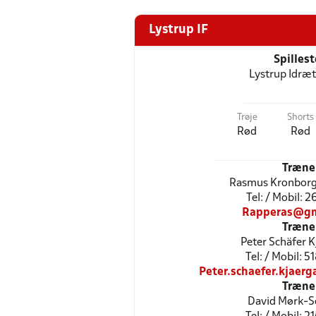
Lystrup IF
Spilles
Lystrup Idræ
Trøje
Shorts
Rød
Rød
Træne
Rasmus Kronborg
Tel: / Mobil: 
Rapperas@gm
Træne
Peter Schäfer 
Tel: / Mobil: 
Peter.schaefer.kjaer
Træne
David Mørk-S