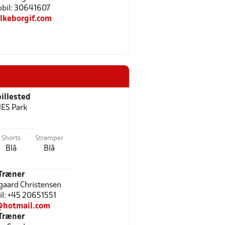
Mobil: 30641607
lkeborgif.com
illested
ES Park
Shorts
Strømper
Blå
Blå
Træner
aard Christensen
bil: +45 20651551
hotmail.com
Træner