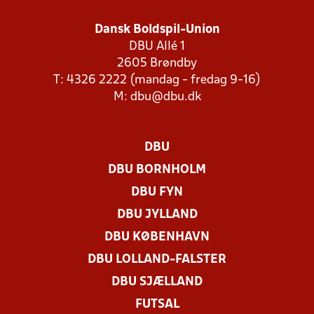
Dansk Boldspil-Union
DBU Allé 1
2605 Brøndby
T: 4326 2222 (mandag - fredag 9-16)
M:
dbu@dbu.dk
DBU
DBU BORNHOLM
DBU FYN
DBU JYLLAND
DBU KØBENHAVN
DBU LOLLAND-FALSTER
DBU SJÆLLAND
FUTSAL