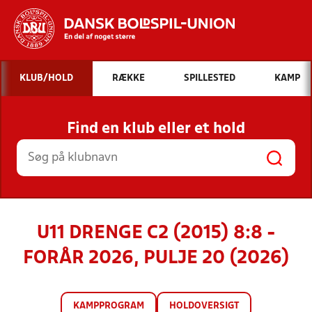
Hvad vil du søge efter?
KLUB/HOLD
RÆKKE
SPILLESTED
KAMP
INDHOLD OG NYHEDER
Find en klub eller et hold
STILLINGER, RESULTATER, KLUBBER OG
HOLD
U11 DRENGE C2 (2015) 8:8 -
FORÅR 2026, PULJE 20 (2026)
KAMPPROGRAM
HOLDOVERSIGT