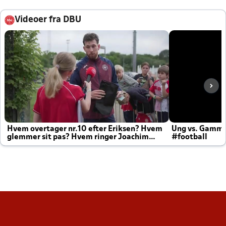
Videoer fra DBU
Hvem overtager nr.10 efter Eriksen? Hvem
Ung vs. Gamm
glemmer sit pas? Hvem ringer Joachim
#football
altid til efter kampe?