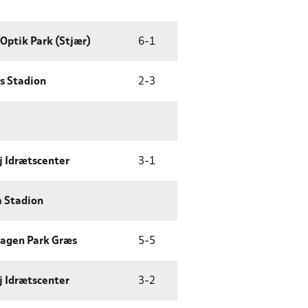
Optik Park (Stjær)
6
-
1
s Stadion
2
-
3
j Idrætscenter
3
-
1
 Stadion
agen Park Græs
5
-
5
j Idrætscenter
3
-
2