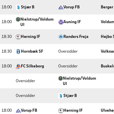
18:00
Stjær B
Vorup FB
Berger 
Nielstrup/Voldum
18:00
Auning IF
Voldum
UI
18:30
Hørning IF
Randers Freja
Højbo 
18:30
Hornbæk SF
Oversidder
Volksw
18:00
FC Silkeborg
Oversidder
Buskel
Nielstrup/Voldum
Oversidder
UI
Oversidder
Stjær B
18:00
Vorup FB
Hørning IF
Ulvehø