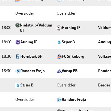
Oversidder
Oversidder
Nielstrup/Voldum
18:00
Hørning IF
Voldum
UI
18:00
Auning IF
Stjær B
Auning
18:30
Hornbæk SF
FC Silkeborg
Volksw
18:30
Randers Freja
Vorup FB
Rander
Stjær B
Oversidder
Berger 
Oversidder
Randers Freja