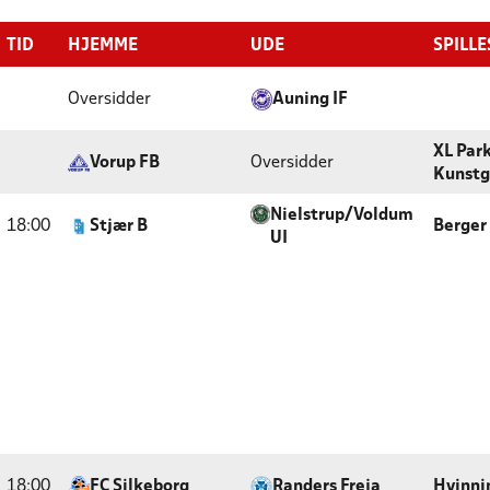
TID
HJEMME
UDE
SPILL
Oversidder
Auning IF
XL Park
Vorup FB
Oversidder
Kunstg
Nielstrup/Voldum
18:00
Stjær B
Berger 
UI
18:00
FC Silkeborg
Randers Freja
Hvinni