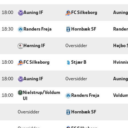
18:00
Auning IF
FC Silkeborg
Auning
18:30
Randers Freja
Hornbæk SF
Rander
Hørning IF
Oversidder
Højbo 
18:00
FC Silkeborg
Stjær B
Hvinni
18:00
Auning IF
Oversidder
Auning
Nielstrup/Voldum
18:00
Randers Freja
Voldum
UI
Oversidder
Hornbæk SF