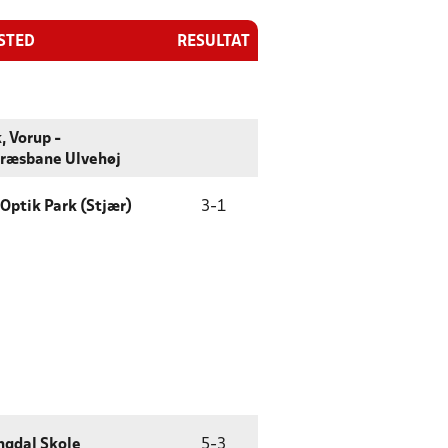
ESTED
RESULTAT
, Vorup -
ræsbane Ulvehøj
Optik Park (Stjær)
3
-
1
ngdal Skole
5
-
3