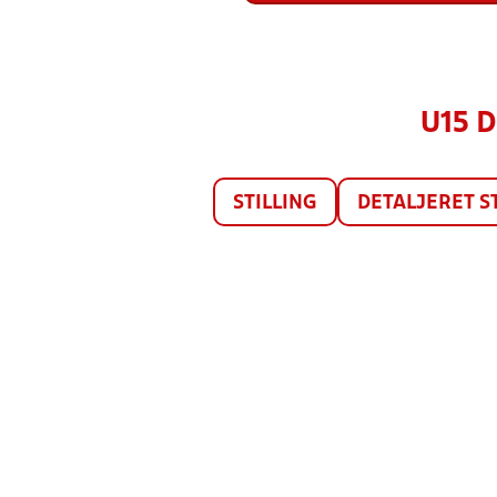
U15 D
STILLING
DETALJERET S