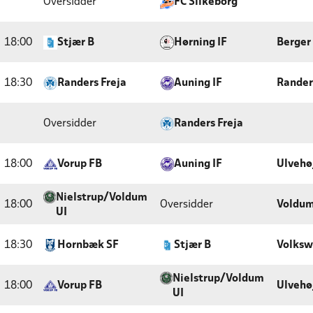
Oversidder
FC Silkeborg
18:00
Stjær B
Hørning IF
Berger 
18:30
Randers Freja
Auning IF
Rander
Oversidder
Randers Freja
18:00
Vorup FB
Auning IF
Ulvehø
Nielstrup/Voldum
18:00
Oversidder
Voldum
UI
18:30
Hornbæk SF
Stjær B
Volksw
Nielstrup/Voldum
18:00
Vorup FB
Ulvehø
UI