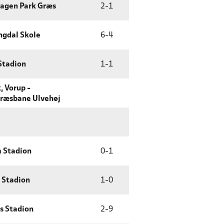
agen Park Græs
2
-
1
ngdal Skole
6
-
4
Stadion
1
-
1
, Vorup -
ræsbane Ulvehøj
 Stadion
0
-
1
 Stadion
1
-
0
s Stadion
2
-
9