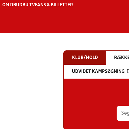
OM DBU
DBU TV
FANS & BILLETTER
KLUB/HOLD
RÆKK
UDVIDET KAMPSØGNING