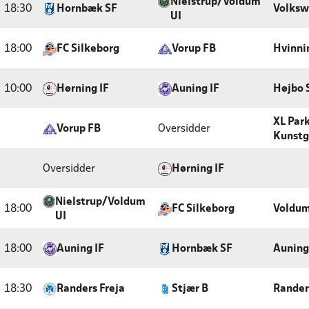
Nielstrup/Voldum
18:30
Hornbæk SF
Volksw
UI
18:00
FC Silkeborg
Vorup FB
Hvinni
10:00
Hørning IF
Auning IF
Højbo 
XL Park
Vorup FB
Oversidder
Kunstg
Oversidder
Hørning IF
Nielstrup/Voldum
18:00
FC Silkeborg
Voldum
UI
18:00
Auning IF
Hornbæk SF
Auning
18:30
Randers Freja
Stjær B
Rander