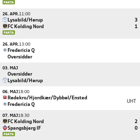
26. APR.
11:00
Lysabild/Hørup
3
FC Kolding Nord
1
26. APR.
13:00
Fredericia Q
Oversidder
03. MAJ
Oversidder
Lysabild/Hørup
06. MAJ
18:00
Rødekro/Hjordkær/Dybbøl/Ensted
UHT
Fredericia Q
07. MAJ
18:30
FC Kolding Nord
2
Spangsbjerg IF
0