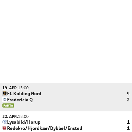
19. APR.
13:00
FC Kolding Nord
4
Fredericia Q
2
22. APR.
18:00
Lysabild/Hørup
1
Rødekro/Hjordkær/Dybbøl/Ensted
1