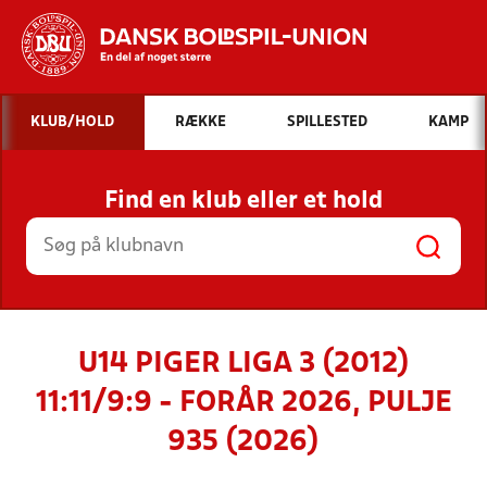
Hvad vil du søge efter?
KLUB/HOLD
RÆKKE
SPILLESTED
KAMP
INDHOLD OG NYHEDER
Find en klub eller et hold
STILLINGER, RESULTATER, KLUBBER OG
HOLD
U14 PIGER LIGA 3 (2012)
11:11/9:9 - FORÅR 2026, PULJE
935 (2026)