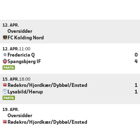
12. APR.
Oversidder
FC Kolding Nord
12. APR.
11:00
Fredericia Q
0
Spangsbjerg IF
4
15. APR.
18:00
Rødekro/Hjordkær/Dybbøl/Ensted
1
Lysabild/Hørup
1
19. APR.
Oversidder
Rødekro/Hjordkær/Dybbøl/Ensted