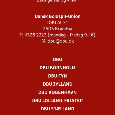
Betingelser og vilkår
Dansk Boldspil-Union
DBU Allé 1
2605 Brøndby
T: 4326 2222 (mandag - fredag 9-16)
M:
dbu@dbu.dk
DBU
DBU BORNHOLM
DBU FYN
DBU JYLLAND
DBU KØBENHAVN
DBU LOLLAND-FALSTER
DBU SJÆLLAND