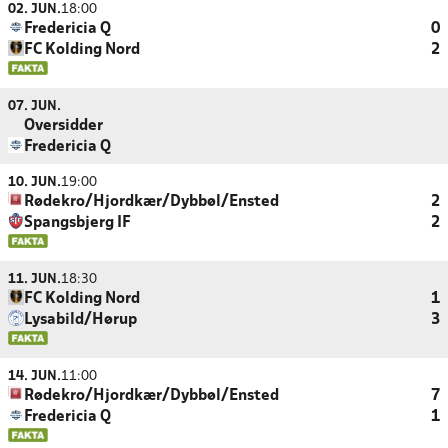
02. JUN.
18:00
Fredericia Q
0
FC Kolding Nord
2
07. JUN.
Oversidder
Fredericia Q
10. JUN.
19:00
Rødekro/Hjordkær/Dybbøl/Ensted
2
Spangsbjerg IF
2
11. JUN.
18:30
FC Kolding Nord
1
Lysabild/Hørup
3
14. JUN.
11:00
Rødekro/Hjordkær/Dybbøl/Ensted
7
Fredericia Q
1