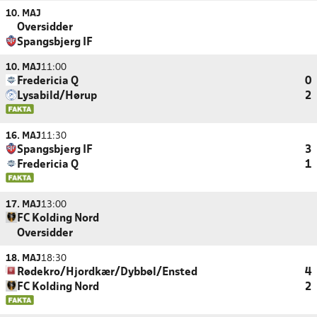
10. MAJ
Oversidder
Spangsbjerg IF
10. MAJ
11:00
Fredericia Q
0
Lysabild/Hørup
2
16. MAJ
11:30
Spangsbjerg IF
3
Fredericia Q
1
17. MAJ
13:00
FC Kolding Nord
Oversidder
18. MAJ
18:30
Rødekro/Hjordkær/Dybbøl/Ensted
4
FC Kolding Nord
2