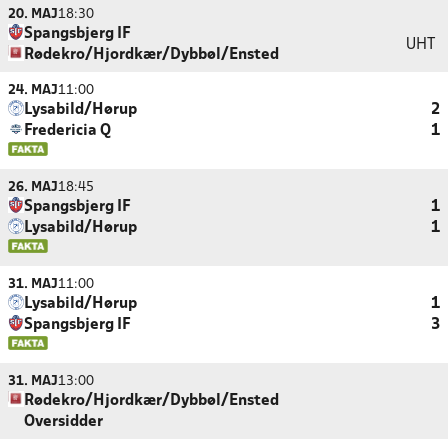
20. MAJ
18:30
Spangsbjerg IF
UHT
Rødekro/Hjordkær/Dybbøl/Ensted
24. MAJ
11:00
Lysabild/Hørup
2
Fredericia Q
1
26. MAJ
18:45
Spangsbjerg IF
1
Lysabild/Hørup
1
31. MAJ
11:00
Lysabild/Hørup
1
Spangsbjerg IF
3
31. MAJ
13:00
Rødekro/Hjordkær/Dybbøl/Ensted
Oversidder