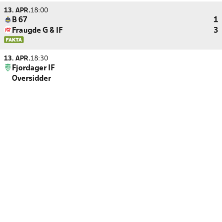
13. APR.
18:00
B 67
1
Fraugde G & IF
3
13. APR.
18:30
Fjordager IF
Oversidder