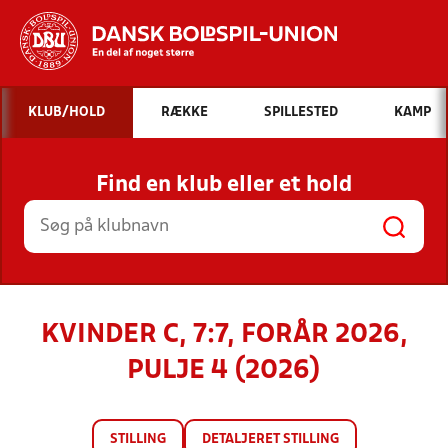
Hvad vil du søge efter?
KLUB/HOLD
RÆKKE
SPILLESTED
KAMP
INDHOLD OG NYHEDER
Find en klub eller et hold
STILLINGER, RESULTATER, KLUBBER OG
HOLD
KVINDER C, 7:7, FORÅR 2026,
PULJE 4 (2026)
STILLING
DETALJERET STILLING