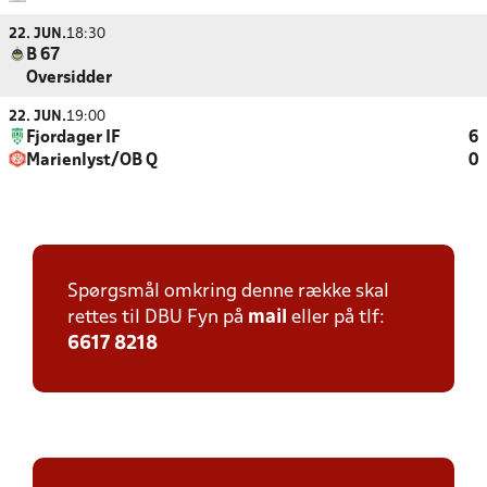
22. JUN.
18:30
B 67
Oversidder
22. JUN.
19:00
Fjordager IF
6
Marienlyst/OB Q
0
Spørgsmål omkring denne række skal
rettes til DBU Fyn på
mail
eller på tlf:
6617 8218