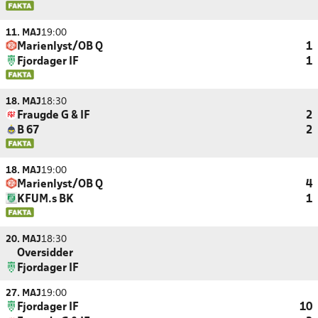
11. MAJ
19:00
Marienlyst/OB Q
1
Fjordager IF
1
18. MAJ
18:30
Fraugde G & IF
2
B 67
2
18. MAJ
19:00
Marienlyst/OB Q
4
KFUM.s BK
1
20. MAJ
18:30
Oversidder
Fjordager IF
27. MAJ
19:00
Fjordager IF
10