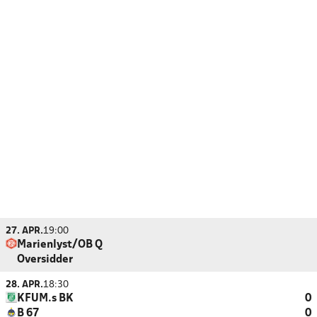
27. APR.
19:00
Marienlyst/OB Q
Oversidder
28. APR.
18:30
KFUM.s BK
0
B 67
0