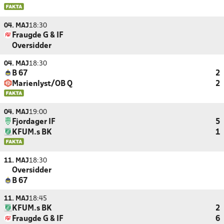
04. MAJ
18:30
Fraugde G & IF
Oversidder
04. MAJ
18:30
B 67
2
Marienlyst/OB Q
2
04. MAJ
19:00
Fjordager IF
5
KFUM.s BK
1
11. MAJ
18:30
Oversidder
B 67
11. MAJ
18:45
KFUM.s BK
2
Fraugde G & IF
6