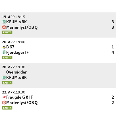
14. APR.
18:15
KFUM.s BK
3
Marienlyst/OB Q
3
20. APR.
18:00
B 67
1
Fjordager IF
4
20. APR.
18:30
Oversidder
KFUM.s BK
22. APR.
18:30
Fraugde G & IF
2
Marienlyst/OB Q
2