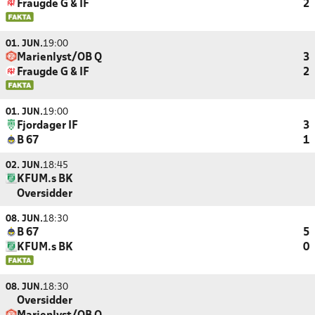
Fraugde G & IF
2
01. JUN.
19:00
Marienlyst/OB Q
3
Fraugde G & IF
2
01. JUN.
19:00
Fjordager IF
3
B 67
1
02. JUN.
18:45
KFUM.s BK
Oversidder
08. JUN.
18:30
B 67
5
KFUM.s BK
0
08. JUN.
18:30
Oversidder