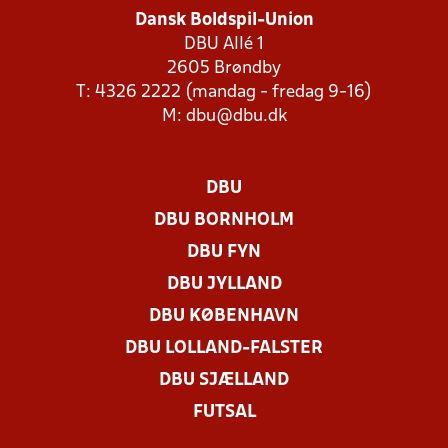
Dansk Boldspil-Union
DBU Allé 1
2605 Brøndby
T: 4326 2222 (mandag - fredag 9-16)
M:
dbu@dbu.dk
DBU
DBU BORNHOLM
DBU FYN
DBU JYLLAND
DBU KØBENHAVN
DBU LOLLAND-FALSTER
DBU SJÆLLAND
FUTSAL