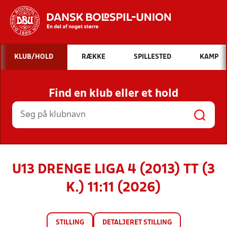
Hvad vil du søge efter?
KLUB/HOLD
RÆKKE
SPILLESTED
KAMP
INDHOLD OG NYHEDER
Find en klub eller et hold
STILLINGER, RESULTATER, KLUBBER OG
HOLD
U13 DRENGE LIGA 4 (2013) TT (3
K.) 11:11 (2026)
STILLING
DETALJERET STILLING