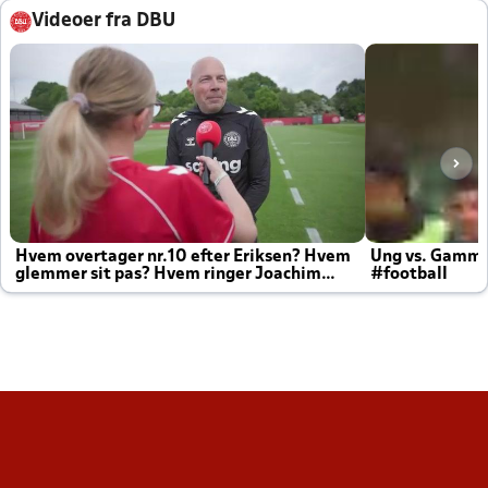
Videoer fra DBU
Hvem overtager nr.10 efter Eriksen? Hvem
Ung vs. Gamm
glemmer sit pas? Hvem ringer Joachim
#football
altid til efter kampe?