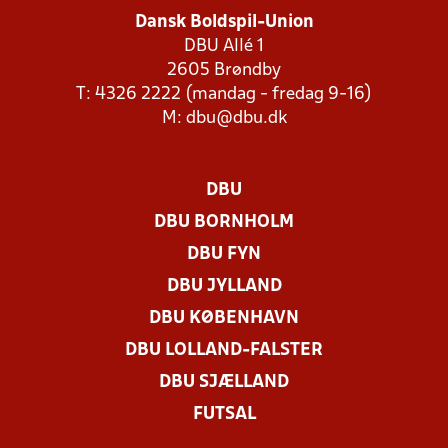
Dansk Boldspil-Union
DBU Allé 1
2605 Brøndby
T: 4326 2222 (mandag - fredag 9-16)
M:
dbu@dbu.dk
DBU
DBU BORNHOLM
DBU FYN
DBU JYLLAND
DBU KØBENHAVN
DBU LOLLAND-FALSTER
DBU SJÆLLAND
FUTSAL