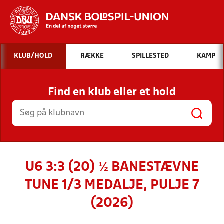
Hvad vil du søge efter?
KLUB/HOLD
RÆKKE
SPILLESTED
KAMP
INDHOLD OG NYHEDER
Find en klub eller et hold
STILLINGER, RESULTATER, KLUBBER OG
HOLD
U6 3:3 (20) ½ BANESTÆVNE
TUNE 1/3 MEDALJE, PULJE 7
(2026)