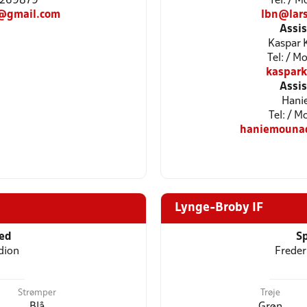
21269879
Tel: / 
@gmail.com
lbn@lar
Assi
Kaspar K
Tel: / 
kaspar
Assi
Hani
Tel: / 
haniemouna
Lynge-Broby IF
ted
Sp
dion
Freder
Strømper
Trøje
Blå
Grøn