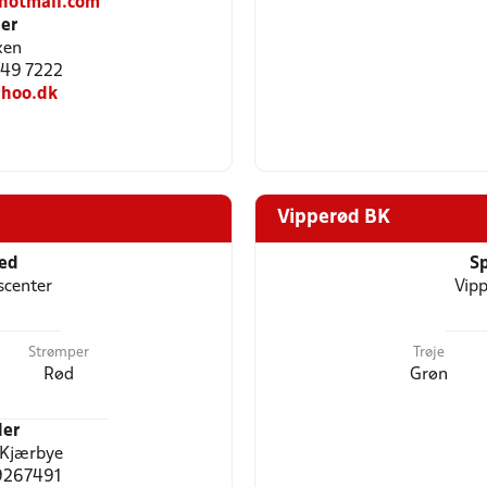
hotmail.com
er
xen
2349 7222
ahoo.dk
Vipperød BK
ted
Sp
scenter
Vipp
Strømper
Trøje
Rød
Grøn
er
 Kjærbye
29267491