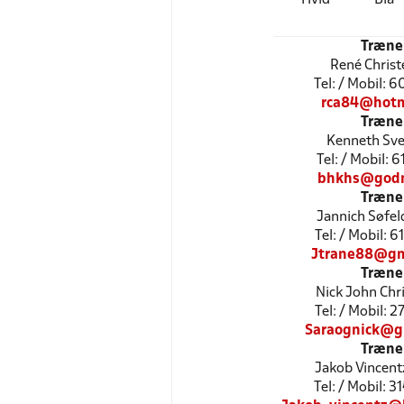
Træne
René Chris
Tel: / Mobil: 
rca84@hotm
Træne
Kenneth Sv
Tel: / Mobil: 
bhkhs@godm
Træne
Jannich Søfel
Tel: / Mobil: 
Jtrane88@gm
Træne
Nick John Chr
Tel: / Mobil: 
Saraognick@g
Træne
Jakob Vincent
Tel: / Mobil: 