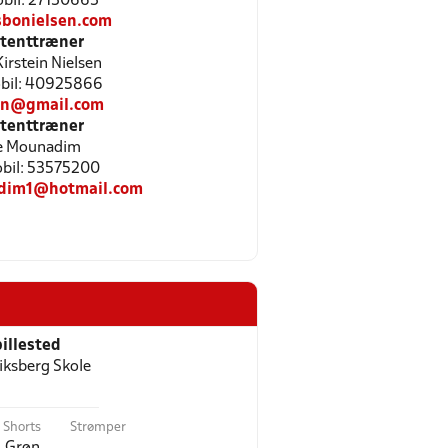
Mobil: 27130663
sbonielsen.com
stenttræner
irstein Nielsen
Mobil: 40925866
kn@gmail.com
stenttræner
e Mounadim
Mobil: 53575200
dim1@hotmail.com
illested
iksberg Skole
Shorts
Strømper
Grøn