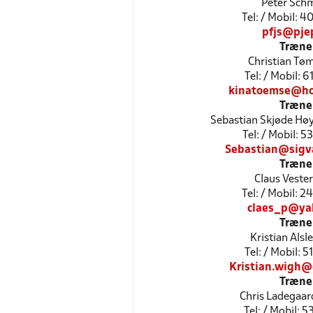
Peter Sch
Tel: / Mobil: 
pfjs@pje
Træne
Christian T
Tel: / Mobil: 
kinatoemse@ho
Træne
Sebastian Skjøde Hø
Tel: / Mobil: 
Sebastian@sigv
Træne
Claus Veste
Tel: / Mobil: 
claes_p@ya
Træne
Kristian Alsl
Tel: / Mobil: 
Kristian.wigh@
Træne
Chris Ladegaar
Tel: / Mobil: 