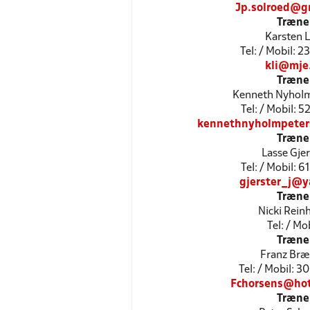
Jp.solroed@g
Træne
Karsten L
Tel: / Mobil: 
kli@mje
Træne
Kenneth Nyholm
Tel: / Mobil: 
kennethnyholmpete
Træne
Lasse Gjer
Tel: / Mobil: 
gjerster_j@y
Træne
Nicki Rein
Tel: / Mob
Træne
Franz Br
Tel: / Mobil: 
Fchorsens@ho
Træne