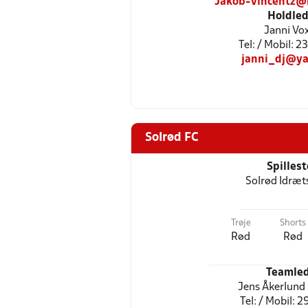
Jakob-vincentz@
Holdled
Janni Vo
Tel: / Mobil: 
janni_dj@y
Solrød FC
Spilles
Solrød Idræt
Trøje
Shorts
Rød
Rød
Teamled
Jens Åkerlund
Tel: / Mobil: 