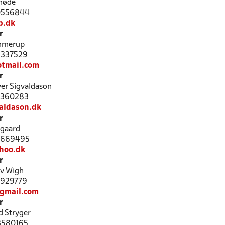
møde
40556844
p.dk
r
ømmerup
61337529
tmail.com
r
yer Sigvaldason
53360283
aldason.dk
r
rgaard
24669495
hoo.dk
r
ev Wigh
51929779
gmail.com
r
d Stryger
53580165