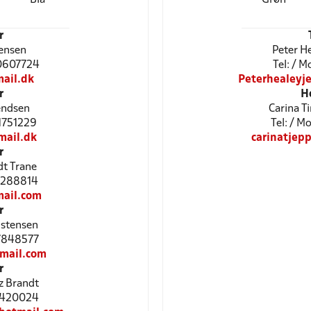
r
tensen
Peter H
60607724
Tel: / 
ail.dk
Peterhealey
r
H
endsen
Carina T
61751229
Tel: / 
ail.dk
carinatje
r
dt Trane
61288814
ail.com
r
istensen
27848577
mail.com
r
z Brandt
31420024