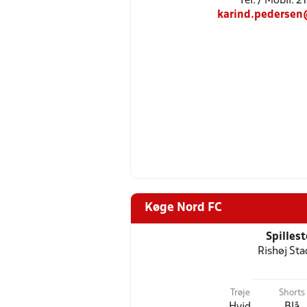
Tel: / Mobil: 
karind.pedersen
Køge Nord FC
Spilles
Rishøj Sta
Trøje
Shorts
Hvid
Blå