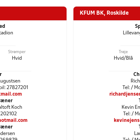
KFUM BK, Roskilde
ted
Sp
tadion
Lilleva
Strømper
Trøje
Hvid
Hvid/Blå
r
Ch
Augustsen
Rich
bil: 27827201
Tel: / 
mail.com
richardjens
ræner
ltoft Koch
Kevin En
41202102
Tel: / 
hotmail.com
kevinejen
ræner
edersen
La