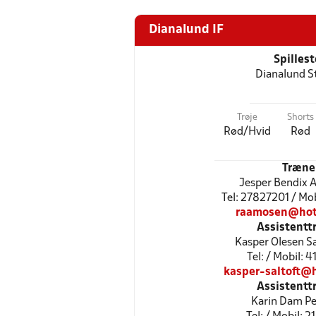
Dianalund IF
Spilles
Dianalund S
Trøje
Shorts
Rød/Hvid
Rød
Træne
Jesper Bendix 
Tel: 27827201 / Mo
raamosen@hot
Assistentt
Kasper Olesen Sa
Tel: / Mobil: 
kasper-saltoft@
Assistentt
Karin Dam P