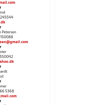
mail.com
r
ind
23245544
.dk
r
 Petersen
52150088
rsen@gmail.com
r
ster
61550042
ahoo.dk
r
hardt
il:
r
æmer
3066 5368
tmail.com
r