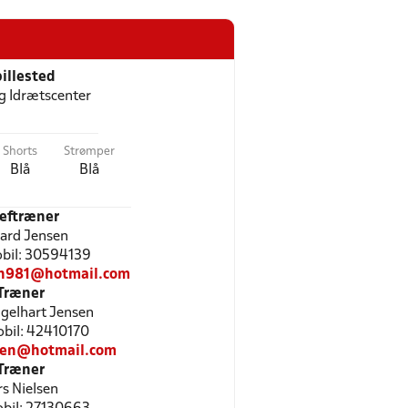
illested
ng Idrætscenter
Shorts
Strømper
Blå
Blå
eftræner
ard Jensen
Mobil: 30594139
en981@hotmail.com
Træner
gelhart Jensen
Mobil: 42410170
sen@hotmail.com
Træner
rs Nielsen