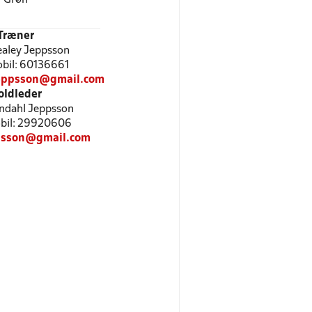
Træner
ealey Jeppsson
Mobil: 60136661
jeppsson@gmail.com
oldleder
indahl Jeppsson
Mobil: 29920606
ppsson@gmail.com