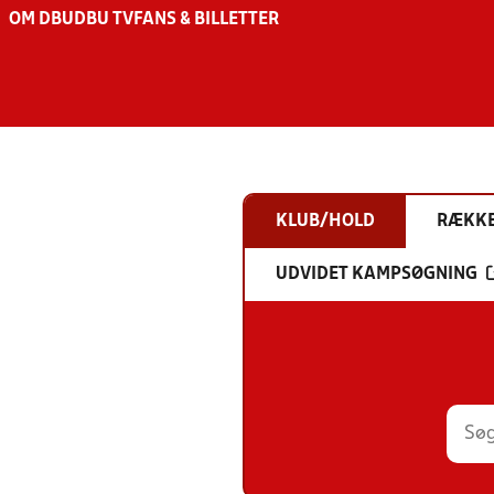
OM DBU
DBU TV
FANS & BILLETTER
KLUB/HOLD
RÆKK
UDVIDET KAMPSØGNING