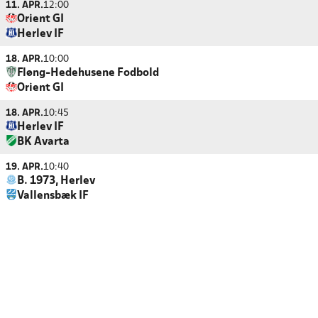
11. APR.
12:00
Orient GI
Herlev IF
18. APR.
10:00
Fløng-Hedehusene Fodbold
Orient GI
18. APR.
10:45
Herlev IF
BK Avarta
19. APR.
10:40
B. 1973, Herlev
Vallensbæk IF