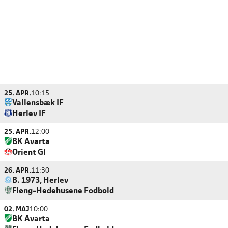
25. APR.
10:15
Vallensbæk IF
Herlev IF
25. APR.
12:00
BK Avarta
Orient GI
26. APR.
11:30
B. 1973, Herlev
Fløng-Hedehusene Fodbold
02. MAJ
10:00
BK Avarta