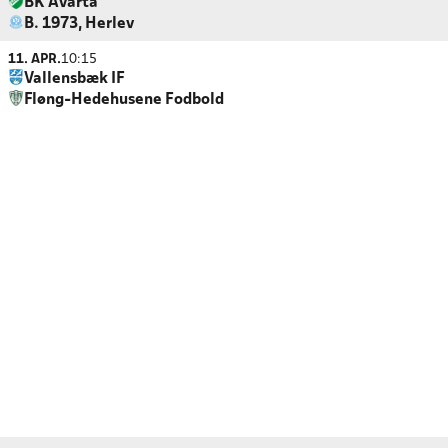
BK Avarta
B. 1973, Herlev
11. APR.
10:15
Vallensbæk IF
Fløng-Hedehusene Fodbold