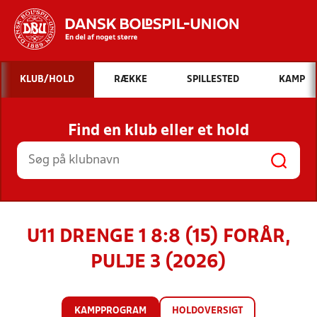
Hvad vil du søge efter?
KLUB/HOLD
RÆKKE
SPILLESTED
KAMP
INDHOLD OG NYHEDER
Find en klub eller et hold
STILLINGER, RESULTATER, KLUBBER OG
HOLD
U11 DRENGE 1 8:8 (15) FORÅR,
PULJE 3 (2026)
KAMPPROGRAM
HOLDOVERSIGT