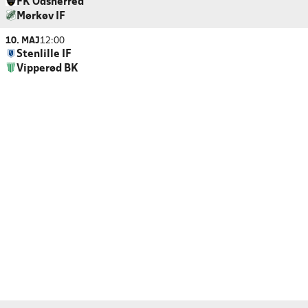
FK Odsherred
Mørkøv IF
10. MAJ
12:00
Stenlille IF
Vipperød BK