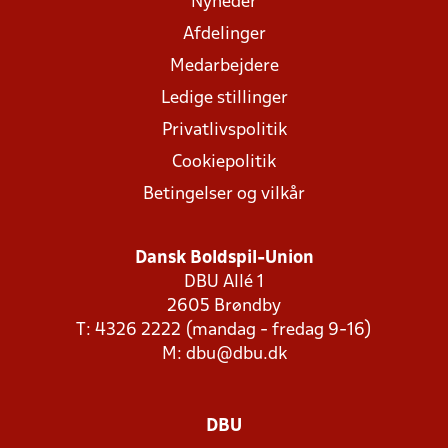
Nyheder
Afdelinger
Medarbejdere
Ledige stillinger
Privatlivspolitik
Cookiepolitik
Betingelser og vilkår
Dansk Boldspil-Union
DBU Allé 1
2605 Brøndby
T: 4326 2222 (mandag - fredag 9-16)
M:
dbu@dbu.dk
DBU