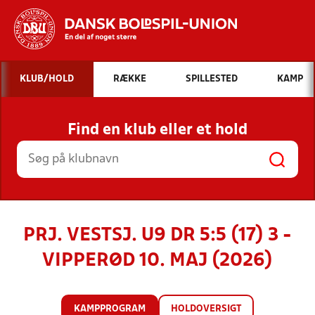
Hvad vil du søge efter?
KLUB/HOLD
RÆKKE
SPILLESTED
KAMP
INDHOLD OG NYHEDER
Find en klub eller et hold
STILLINGER, RESULTATER, KLUBBER OG
HOLD
PRJ. VESTSJ. U9 DR 5:5 (17) 3 -
VIPPERØD 10. MAJ (2026)
KAMPPROGRAM
HOLDOVERSIGT