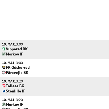
10. MAJ
13:00
Vipperød BK
Mørkøv IF
10. MAJ
13:00
FK Odsherred
Fårevejle BK
10. MAJ
13:20
Tølløse BK
Stenlille IF
10. MAJ
13:20
Mørkøv IF