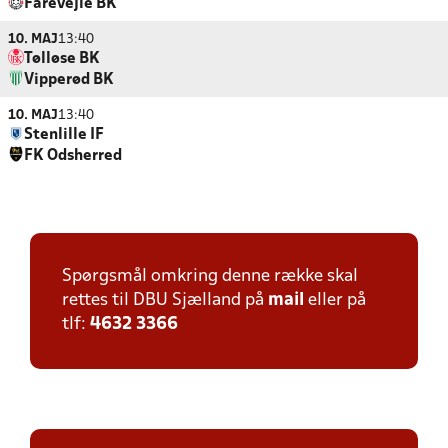
Fårevejle BK
10. MAJ
13:40
Tølløse BK
Vipperød BK
10. MAJ
13:40
Stenlille IF
FK Odsherred
Spørgsmål omkring denne række skal
rettes til DBU Sjælland på
mail
eller på
tlf:
4632 3366