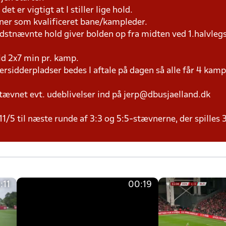
et er vigtigt at I stiller lige hold.
æner som kvalificeret bane/kampleder.
idstnævnte hold giver bolden op fra midten ved 1.halvleg
tid 2x7 min pr. kamp.
versidderpladser bedes I aftale på dagen så alle får 4 kamp
tævnet evt. udeblivelser ind på jerp@dbusjaelland.dk
11/5 til næste runde af 3:3 og 5:5-stævnerne, der spilles 
:11
00:19