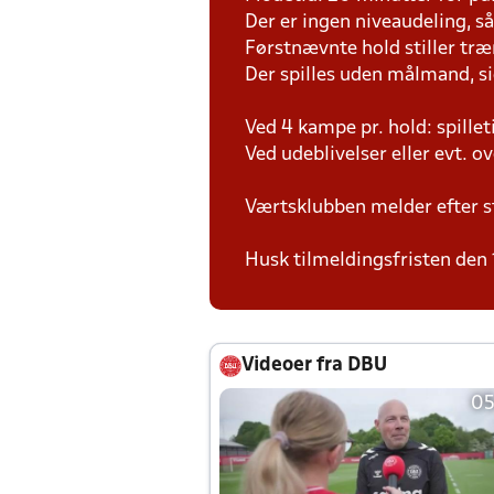
Der er ingen niveaudeling, så d
Førstnævnte hold stiller tr
Der spilles uden målmand, s
Ved 4 kampe pr. hold: spille
Ved udeblivelser eller evt. o
Værtsklubben melder efter s
Husk tilmeldingsfristen den 
Videoer fra DBU
05