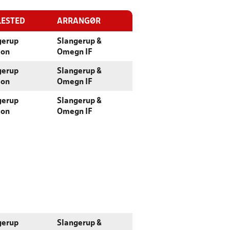
LESTED
ARRANGØR
gerup
Slangerup &
ion
Omegn IF
gerup
Slangerup &
ion
Omegn IF
gerup
Slangerup &
ion
Omegn IF
gerup
Slangerup &