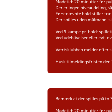
Mødetid: 20 minutter før pul
Der er ingen niveaudeling, så d
Førstnævnte hold stiller tr
Der spilles uden målmand, s
Ved 4 kampe pr. hold: spille
Ved udeblivelser eller evt. o
Værtsklubben melder efter s
Husk tilmeldingsfristen den 
Bemærk at der spilles på to 3
Mødetid: 20 minutter før pul