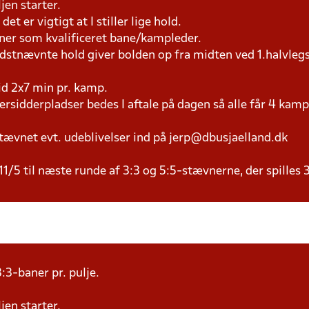
jen starter.
et er vigtigt at I stiller lige hold.
æner som kvalificeret bane/kampleder.
idstnævnte hold giver bolden op fra midten ved 1.halvleg
tid 2x7 min pr. kamp.
versidderpladser bedes I aftale på dagen så alle får 4 kamp
tævnet evt. udeblivelser ind på jerp@dbusjaelland.dk
11/5 til næste runde af 3:3 og 5:5-stævnerne, der spilles 
:3-baner pr. pulje.
jen starter.