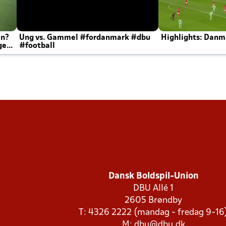
en?
Ung vs. Gammel #fordanmark #dbu
Highlights: Danma
ger
#football
Dansk Boldspil-Union
DBU Allé 1
2605 Brøndby
T: 4326 2222 (mandag - fredag 9-16
M:
dbu@dbu.dk