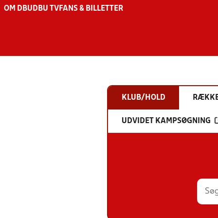
OM DBU
DBU TV
FANS & BILLETTER
KLUB/HOLD
RÆKK
UDVIDET KAMPSØGNING