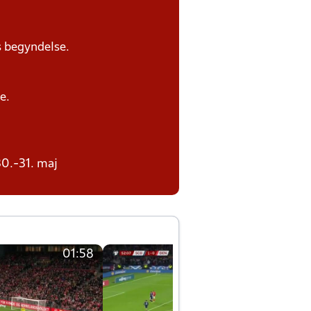
s begyndelse.
e.
30.-31. maj
01:58
01:58