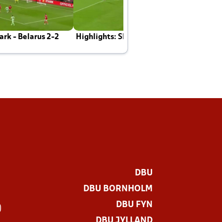
rk - Belarus 2-2
Highlights: Skotland - Danmark 4-2
J
E
DBU
DBU BORNHOLM
DBU FYN
)
DBU JYLLAND