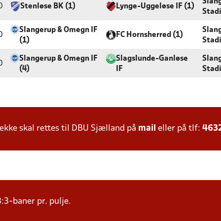
Slan
0
Stenløse BK (1)
Lynge-Uggeløse IF (1)
Stad
Slangerup & Omegn IF
Slan
0
FC Hornsherred (1)
(1)
Stad
Slangerup & Omegn IF
Slagslunde-Ganløse
Slan
0
(4)
IF
Stad
ke skal rettes til DBU Sjælland på
mail
eller på tlf:
463
:3-baner pr. pulje.