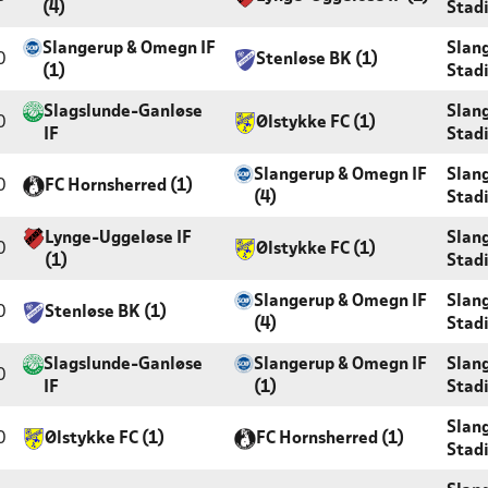
(4)
Stad
Slangerup & Omegn IF
Slan
0
Stenløse BK (1)
(1)
Stad
Slagslunde-Ganløse
Slan
0
Ølstykke FC (1)
IF
Stad
Slangerup & Omegn IF
Slan
0
FC Hornsherred (1)
(4)
Stad
Lynge-Uggeløse IF
Slan
0
Ølstykke FC (1)
(1)
Stad
Slangerup & Omegn IF
Slan
0
Stenløse BK (1)
(4)
Stad
Slagslunde-Ganløse
Slangerup & Omegn IF
Slan
0
IF
(1)
Stad
Slan
0
Ølstykke FC (1)
FC Hornsherred (1)
Stad