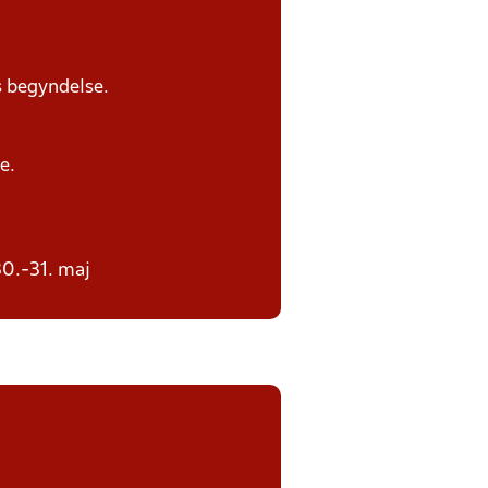
s begyndelse.
e.
30.-31. maj