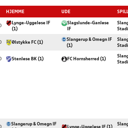
HJEMME
UDE
SPIL
Lynge-Uggeløse IF
Slagslunde-Ganløse
Slan
0
(1)
IF
Stad
Slangerup & Omegn IF
Slan
0
Ølstykke FC (1)
(1)
Stad
Slan
0
Stenløse BK (1)
FC Hornsherred (1)
Stad
Slangerup & Omegn IF
Slan
0
Lynge-Uggeløse IF (1)