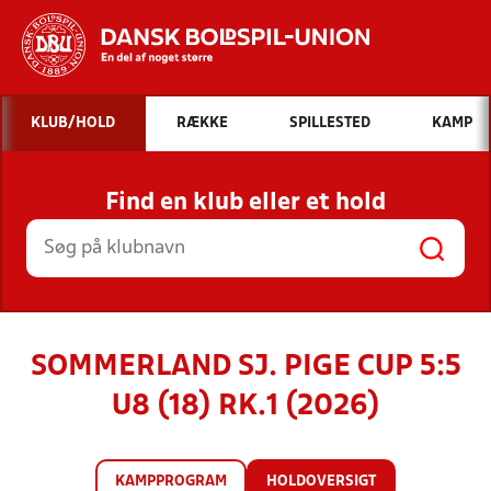
Hvad vil du søge efter?
KLUB/HOLD
RÆKKE
SPILLESTED
KAMP
INDHOLD OG NYHEDER
Find en klub eller et hold
STILLINGER, RESULTATER, KLUBBER OG
HOLD
SOMMERLAND SJ. PIGE CUP 5:5
U8 (18) RK.1 (2026)
KAMPPROGRAM
HOLDOVERSIGT