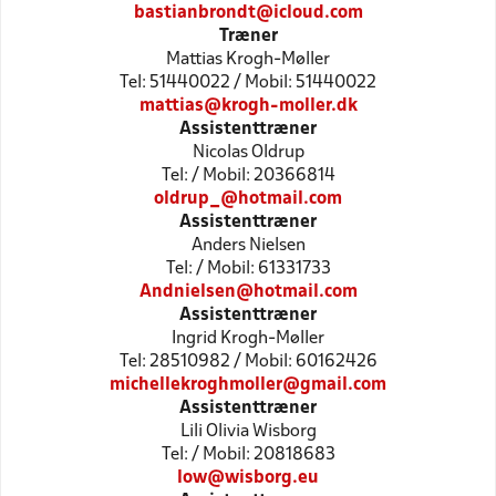
bastianbrondt@icloud.com
Træner
Mattias Krogh-Møller
Tel: 51440022 / Mobil: 51440022
mattias@krogh-moller.dk
Assistenttræner
Nicolas Oldrup
Tel: / Mobil: 20366814
oldrup_@hotmail.com
Assistenttræner
Anders Nielsen
Tel: / Mobil: 61331733
Andnielsen@hotmail.com
Assistenttræner
Ingrid Krogh-Møller
Tel: 28510982 / Mobil: 60162426
michellekroghmoller@gmail.com
Assistenttræner
Lili Olivia Wisborg
Tel: / Mobil: 20818683
low@wisborg.eu