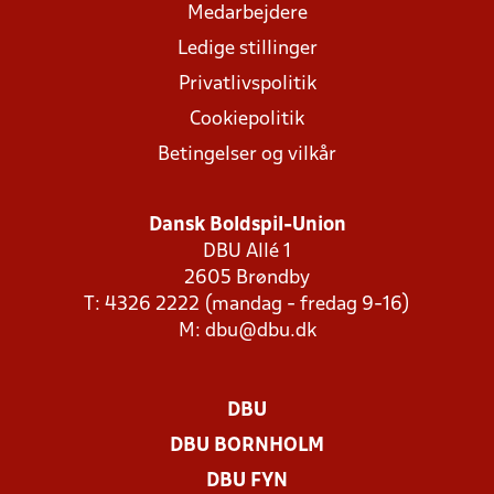
Medarbejdere
Ledige stillinger
Privatlivspolitik
Cookiepolitik
Betingelser og vilkår
Dansk Boldspil-Union
DBU Allé 1
2605 Brøndby
T: 4326 2222 (mandag - fredag 9-16)
M:
dbu@dbu.dk
DBU
DBU BORNHOLM
DBU FYN