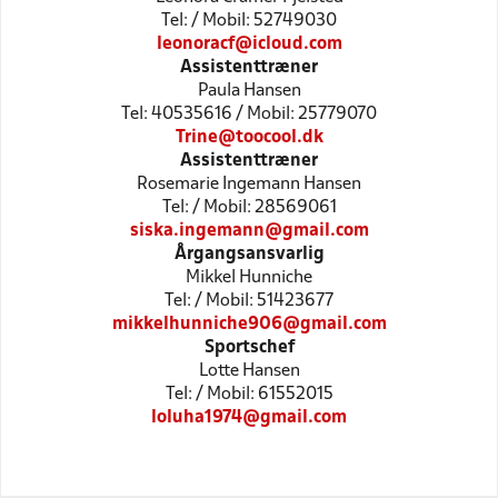
Tel: / Mobil: 52749030
leonoracf@icloud.com
Assistenttræner
Paula Hansen
Tel: 40535616 / Mobil: 25779070
Trine@toocool.dk
Assistenttræner
Rosemarie Ingemann Hansen
Tel: / Mobil: 28569061
siska.ingemann@gmail.com
Årgangsansvarlig
Mikkel Hunniche
Tel: / Mobil: 51423677
mikkelhunniche906@gmail.com
Sportschef
Lotte Hansen
Tel: / Mobil: 61552015
loluha1974@gmail.com