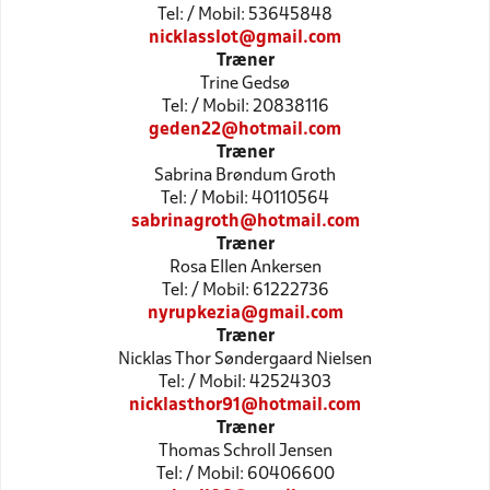
Tel: / Mobil: 53645848
nicklasslot@gmail.com
Træner
Trine Gedsø
Tel: / Mobil: 20838116
geden22@hotmail.com
Træner
Sabrina Brøndum Groth
Tel: / Mobil: 40110564
sabrinagroth@hotmail.com
Træner
Rosa Ellen Ankersen
Tel: / Mobil: 61222736
nyrupkezia@gmail.com
Træner
Nicklas Thor Søndergaard Nielsen
Tel: / Mobil: 42524303
nicklasthor91@hotmail.com
Træner
Thomas Schroll Jensen
Tel: / Mobil: 60406600