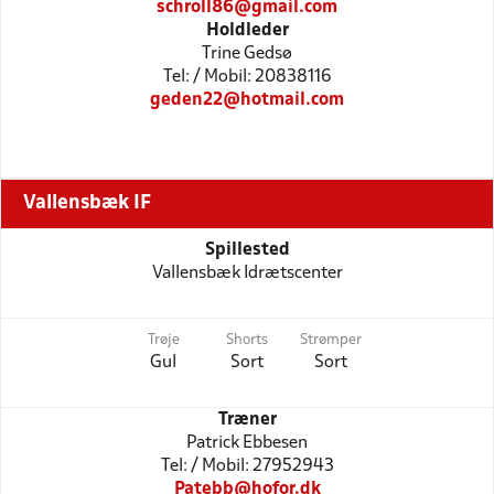
schroll86@gmail.com
Holdleder
Trine Gedsø
Tel: / Mobil: 20838116
geden22@hotmail.com
Vallensbæk IF
Spillested
Vallensbæk Idrætscenter
Trøje
Shorts
Strømper
Gul
Sort
Sort
Træner
Patrick Ebbesen
Tel: / Mobil: 27952943
Patebb@hofor.dk