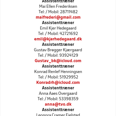
Assistenttræner
Mai Ellen Frederiksen
Tel: / Mobil: 28711482
maifrederi@gmail.com
Assistenttræner
Emil Kjer Hedegaard
Tel: / Mobil: 42721692
emil@kjerhedegaard.dk
Assistenttræner
Gustav Brøgger Kjærgaard
Tel: / Mobil: 93924129
Gustav_bk@icloud.com
Assistenttræner
Konrad Renlef Henningsen
Tel: / Mobil: 51929952
Konradrh@icloud.com
Assistenttræner
Anna Aaes Overgaard
Tel: / Mobil: 53398359
anna@tvo.dk
Assistenttræner
Leonora Cramer Fjelsted