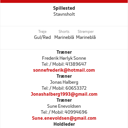
Spillested
Stavnsholt
Trøje
Shorts
Strømper
Gul/Rød
Marineblå
Marineblå
Træner
Frederik Hørlyk Sonne
Tel: / Mobil: 41389647
sonnefrederik@hotmail.com
Træner
Jonas Halberg
Tel: / Mobil: 60653372
Jonashalberg1993@gmail.com
Træner
Sune Enevoldsen
Tel: / Mobil: 40994696
Sune.enevoldsen@gmail.com
Holdleder