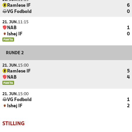
Ramløse IF
6
VG Fodbold
0
21. JUN.
11:15
NAB
1
Ishøj IF
0
RUNDE 2
21. JUN.
15:00
Ramløse IF
5
NAB
4
21. JUN.
15:00
VG Fodbold
1
Ishøj IF
2
STILLING