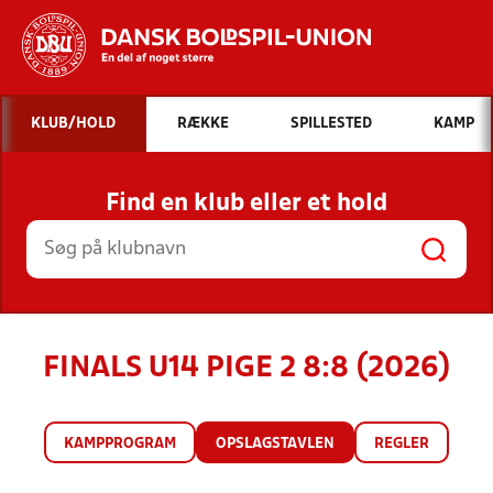
Hvad vil du søge efter?
KLUB/HOLD
RÆKKE
SPILLESTED
KAMP
INDHOLD OG NYHEDER
Find en klub eller et hold
STILLINGER, RESULTATER, KLUBBER OG
HOLD
FINALS U14 PIGE 2 8:8 (2026)
KAMPPROGRAM
OPSLAGSTAVLEN
REGLER