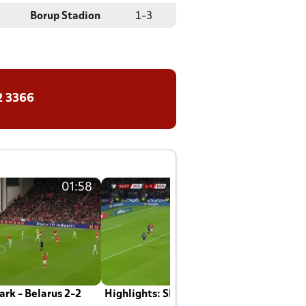
Borup Stadion
1
-
3
2 3366
01:58
01:58
rk - Belarus 2-2
Highlights: Skotland - Danmark 4-2
J
E