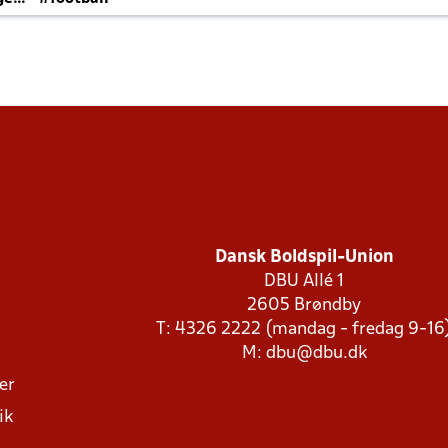
Dansk Boldspil-Union
DBU Allé 1
2605 Brøndby
T: 4326 2222 (mandag - fredag 9-16
M:
dbu@dbu.dk
ger
ik