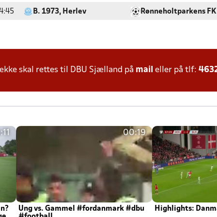
4:45
B. 1973, Herlev
Rønneholtparkens FK
ke skal rettes til DBU Sjælland på
mail
eller på tlf:
463
:11
00:19
en?
Ung vs. Gammel #fordanmark #dbu
Highlights: Danma
ger
#football