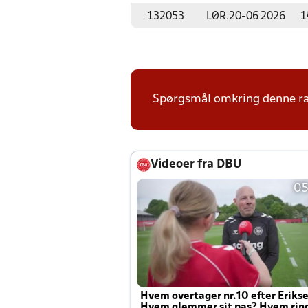
132053
LØR.
20-06 2026
1
Spørgsmål omkring denne ræk
Videoer fra DBU
05
Hvem overtager nr.10 efter Eriks
Hvem glemmer sit pas? Hvem rin