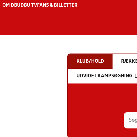
OM DBU
DBU TV
FANS & BILLETTER
KLUB/HOLD
RÆKK
UDVIDET KAMPSØGNING