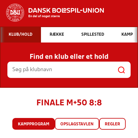
Hvad vil du søge efter?
KLUB/HOLD
RÆKKE
SPILLESTED
KAMP
INDHOLD OG NYHEDER
Find en klub eller et hold
STILLINGER, RESULTATER, KLUBBER OG
HOLD
FINALE M+50 8:8
KAMPPROGRAM
OPSLAGSTAVLEN
REGLER