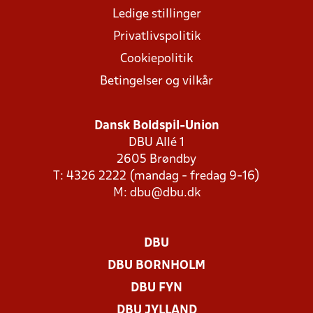
Ledige stillinger
Privatlivspolitik
Cookiepolitik
Betingelser og vilkår
Dansk Boldspil-Union
DBU Allé 1
2605 Brøndby
T: 4326 2222 (mandag - fredag 9-16)
M:
dbu@dbu.dk
DBU
DBU BORNHOLM
DBU FYN
DBU JYLLAND