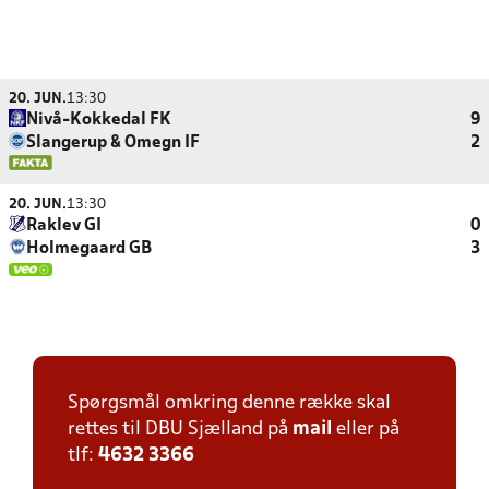
20. JUN.
13:30
Nivå-Kokkedal FK
9
Slangerup & Omegn IF
2
20. JUN.
13:30
Raklev GI
0
Holmegaard GB
3
Spørgsmål omkring denne række skal
rettes til DBU Sjælland på
mail
eller på
tlf:
4632 3366