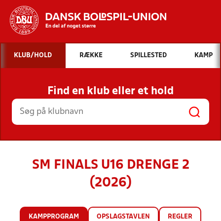
Hvad vil du søge efter?
KLUB/HOLD
RÆKKE
SPILLESTED
KAMP
INDHOLD OG NYHEDER
Find en klub eller et hold
STILLINGER, RESULTATER, KLUBBER OG
HOLD
SM FINALS U16 DRENGE 2
(2026)
KAMPPROGRAM
OPSLAGSTAVLEN
REGLER