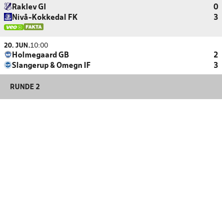
Raklev GI
0
Nivå-Kokkedal FK
3
20. JUN.
10:00
Holmegaard GB
2
Slangerup & Omegn IF
3
RUNDE 2