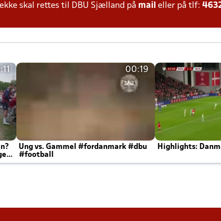
ke skal rettes til DBU Sjælland på
mail
eller på tlf:
463
:11
00:19
en?
Ung vs. Gammel #fordanmark #dbu
Highlights: Danma
ger
#football