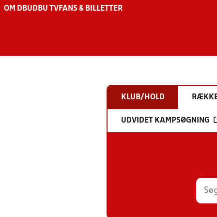
OM DBU
DBU TV
FANS & BILLETTER
KLUB/HOLD
RÆKK
UDVIDET KAMPSØGNING