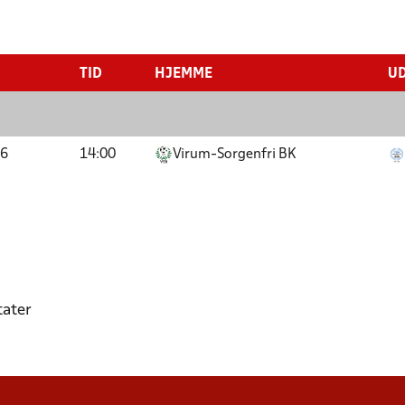
TID
HJEMME
U
26
14:00
Virum-Sorgenfri BK
tater