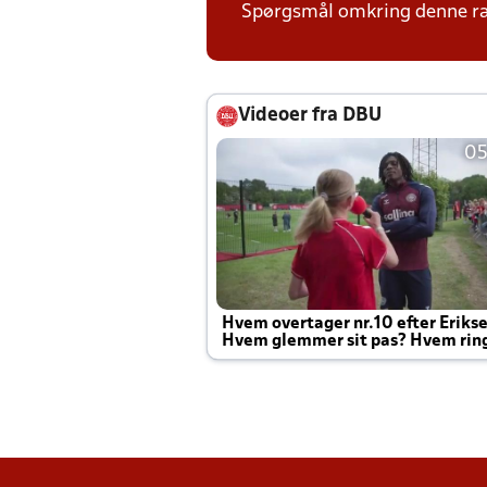
Spørgsmål omkring denne ræk
Videoer fra DBU
05
Hvem overtager nr.10 efter Eriks
Hvem glemmer sit pas? Hvem rin
Joachim altid til efter kampe?