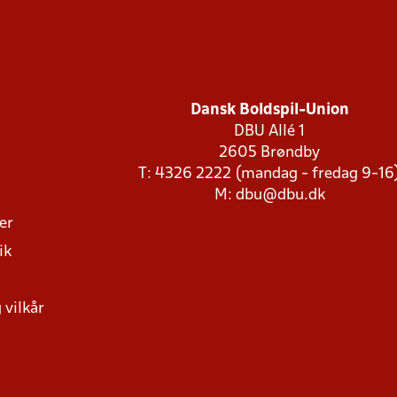
Dansk Boldspil-Union
DBU Allé 1
2605 Brøndby
T: 4326 2222 (mandag - fredag 9-16
M:
dbu@dbu.dk
ger
ik
 vilkår