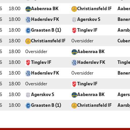
6
18:00
Aabenraa BK
Christiansfeld IF
Aaben
6
18:00
Haderslev FK
Agerskov S
Baner
6
18:00
Graasten B (1)
Tinglev IF
Aarsb
6
18:00
Christiansfeld IF
Oversidder
Cube
6
18:00
Oversidder
Aabenraa BK
6
18:00
Tinglev IF
Haderslev FK
Tingl
6
18:00
Haderslev FK
Oversidder
Baner
6
18:00
Oversidder
Tinglev IF
6
18:00
Agerskov S
Aabenraa BK
Agers
6
18:00
Graasten B (1)
Christiansfeld IF
Aarsb