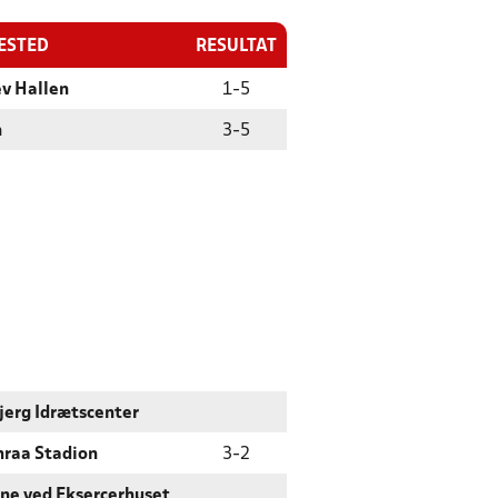
LESTED
RESULTAT
ev Hallen
1
-
5
n
3
-
5
jerg Idrætscenter
raa Stadion
3
-
2
ne ved Eksercerhuset