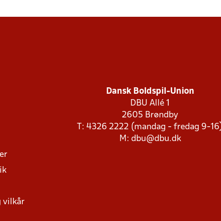
Dansk Boldspil-Union
DBU Allé 1
2605 Brøndby
T: 4326 2222 (mandag - fredag 9-16
M:
dbu@dbu.dk
ger
ik
 vilkår