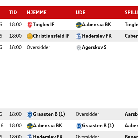
TID
HJEMME
UDE
SPIL
6
18:00
Tinglev IF
Aabenraa BK
Tingl
6
18:00
Christiansfeld IF
Haderslev FK
Cube
6
18:00
Oversidder
Agerskov S
6
18:00
Graasten B (1)
Oversidder
Aarsb
26
18:00
Aabenraa BK
Graasten B (1)
Aaben
6
18:00
Haderslev FK
Oversidder
Baner