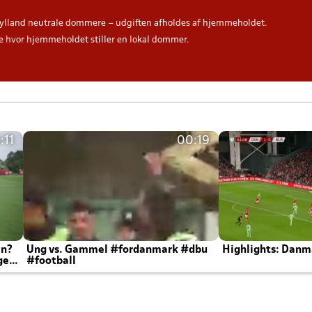
ylland neutrale dommere – udgiften afholdes af hjemmeholdet.
hvor hjemmeholdet stiller en lokal dommer.
:11
00:19
en?
Ung vs. Gammel #fordanmark #dbu
Highlights: Danma
ger
#football