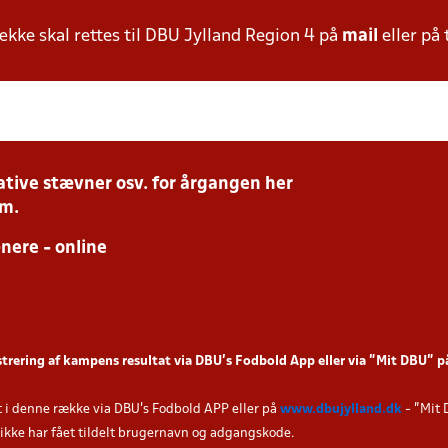
ke skal rettes til DBU Jylland Region 4 på
mail
eller på 
tive stævner osv. for årgangen her
.m.
ere - online
strering af kampens resultat via DBU’s Fodbold App eller via ”Mit DBU” 
t i denne række via DBU's Fodbold APP eller på
www.dbujylland.dk
- "Mit 
u ikke har fået tildelt brugernavn og adgangskode.