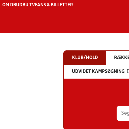
OM DBU
DBU TV
FANS & BILLETTER
KLUB/HOLD
RÆKK
UDVIDET KAMPSØGNING