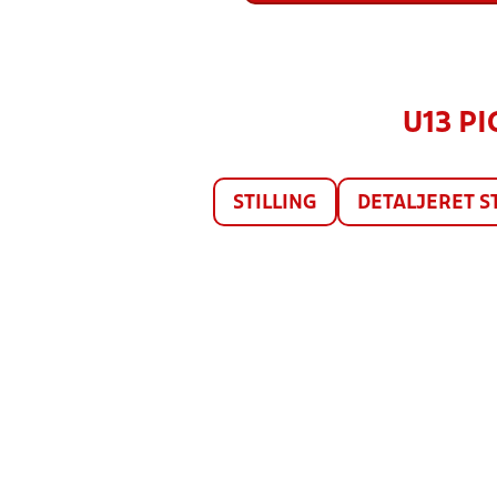
U13 PI
STILLING
DETALJERET S