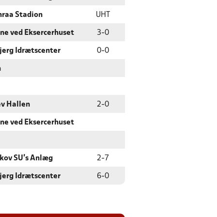
raa Stadion
UHT
ne ved Eksercerhuset
3
-
0
jerg Idrætscenter
0
-
0
n
ev Hallen
2
-
0
ne ved Eksercerhuset
kov SU's Anlæg
2
-
7
jerg Idrætscenter
6
-
0