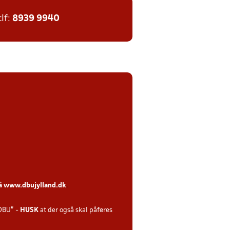
tlf:
8939 9940
på
www.dbujylland.dk
.
DBU" -
HUSK
at der også skal påføres