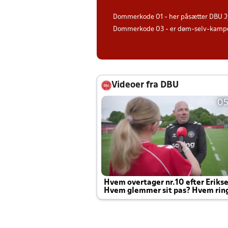
Dommerkode 01 - her påsætter DBU J
Dommerkode 03 - er døm-selv-kampe 
Videoer fra DBU
05
Hvem overtager nr.10 efter Eriks
Hvem glemmer sit pas? Hvem rin
Joachim altid til efter kampe?