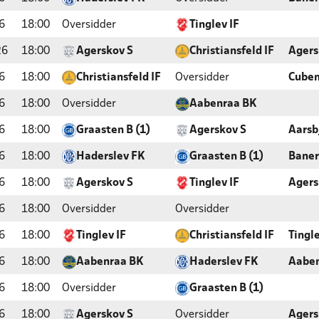
6
18:00
Oversidder
Tinglev IF
26
18:00
Agerskov S
Christiansfeld IF
Agers
6
18:00
Christiansfeld IF
Oversidder
Cube
6
18:00
Oversidder
Aabenraa BK
6
18:00
Graasten B (1)
Agerskov S
Aarsb
6
18:00
Haderslev FK
Graasten B (1)
Baner
6
18:00
Agerskov S
Tinglev IF
Agers
6
18:00
Oversidder
Oversidder
6
18:00
Tinglev IF
Christiansfeld IF
Tingl
6
18:00
Aabenraa BK
Haderslev FK
Aaben
6
18:00
Oversidder
Graasten B (1)
6
18:00
Agerskov S
Oversidder
Agers