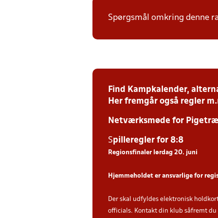
Spørgsmål omkring denne ræk
Find Kampkalender, alterna
Her fremgår også regler m
Netværksmøde for Pigetræn
S
piller
egler for 8:8
Regionsfinaler lørdag 20. juni
Hjemmeholdet er ansvarlige for regi
Der skal udfyldes elektronisk holdkor
officials. Kontakt din klub såfremt d