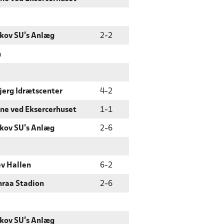
kov SU's Anlæg
2
-
2
n
jerg Idrætscenter
4
-
2
ne ved Eksercerhuset
1
-
1
kov SU's Anlæg
2
-
6
ev Hallen
6
-
2
raa Stadion
2
-
6
kov SU's Anlæg