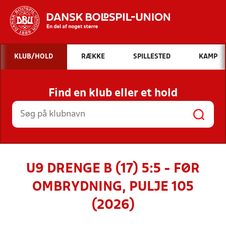
Hvad vil du søge efter?
KLUB/HOLD
RÆKKE
SPILLESTED
KAMP
INDHOLD OG NYHEDER
Find en klub eller et hold
STILLINGER, RESULTATER, KLUBBER OG
HOLD
U9 DRENGE B (17) 5:5 - FØR
OMBRYDNING, PULJE 105
(2026)