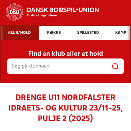
Hvad vil du søge efter?
KLUB/HOLD
RÆKKE
SPILLESTED
KAMP
INDHOLD OG NYHEDER
Find en klub eller et hold
STILLINGER, RESULTATER, KLUBBER OG
HOLD
DRENGE U11 NORDFALSTER
IDRAETS- OG KULTUR 23/11-25,
PULJE 2 (2025)