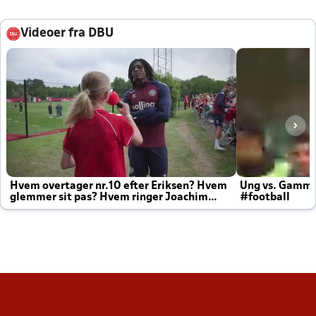
Videoer fra DBU
Hvem overtager nr.10 efter Eriksen? Hvem
Ung vs. Gamm
glemmer sit pas? Hvem ringer Joachim
#football
altid til efter kampe?