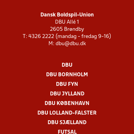
Dansk Boldspil-Union
DBU Allé 1
2605 Brøndby
T: 4326 2222 (mandag - fredag 9-16)
M:
dbu@dbu.dk
DBU
DBU BORNHOLM
DBU FYN
DBU JYLLAND
DBU KØBENHAVN
DBU LOLLAND-FALSTER
DBU SJÆLLAND
FUTSAL