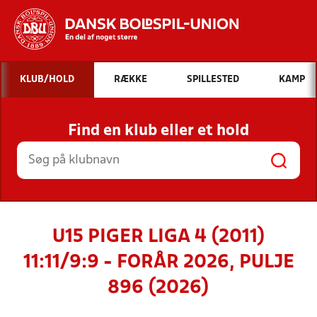
Hvad vil du søge efter?
KLUB/HOLD
RÆKKE
SPILLESTED
KAMP
INDHOLD OG NYHEDER
Find en klub eller et hold
STILLINGER, RESULTATER, KLUBBER OG
HOLD
U15 PIGER LIGA 4 (2011)
11:11/9:9 - FORÅR 2026, PULJE
896 (2026)