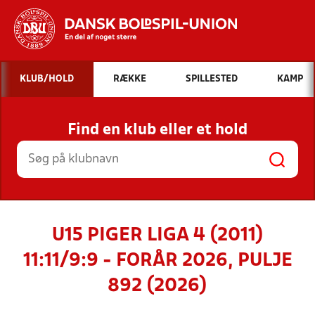
Hvad vil du søge efter?
KLUB/HOLD
RÆKKE
SPILLESTED
KAMP
INDHOLD OG NYHEDER
Find en klub eller et hold
STILLINGER, RESULTATER, KLUBBER OG
HOLD
U15 PIGER LIGA 4 (2011)
11:11/9:9 - FORÅR 2026, PULJE
892 (2026)