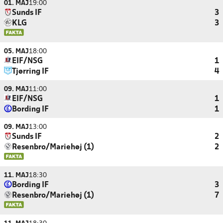
01. MAJ
19:00
Sunds IF
3
KLG
3
05. MAJ
18:00
EIF/NSG
1
Tjørring IF
4
09. MAJ
11:00
EIF/NSG
1
Bording IF
1
09. MAJ
13:00
Sunds IF
2
Resenbro/Mariehøj (1)
2
11. MAJ
18:30
Bording IF
3
Resenbro/Mariehøj (1)
7