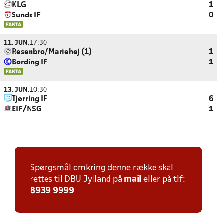
KLG
1
Sunds IF
0
11. JUN.
17:30
Resenbro/Mariehøj (1)
1
Bording IF
1
13. JUN.
10:30
Tjørring IF
6
EIF/NSG
1
Spørgsmål omkring denne række skal
rettes til DBU Jylland på
mail
eller på tlf:
8939 9999