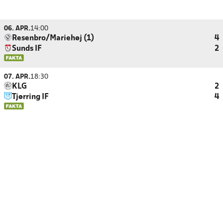
06. APR.
14:00
Resenbro/Mariehøj (1)
4
Sunds IF
2
07. APR.
18:30
KLG
2
Tjørring IF
4