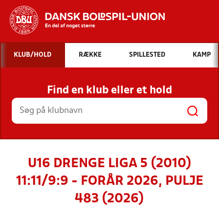
Hvad vil du søge efter?
KLUB/HOLD
RÆKKE
SPILLESTED
KAMP
INDHOLD OG NYHEDER
Find en klub eller et hold
STILLINGER, RESULTATER, KLUBBER OG
HOLD
U16 DRENGE LIGA 5 (2010)
11:11/9:9 - FORÅR 2026, PULJE
483 (2026)