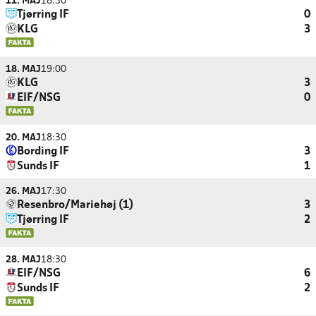
11. MAJ
18:30
Tjørring IF
0
KLG
3
18. MAJ
19:00
KLG
3
EIF/NSG
0
20. MAJ
18:30
Bording IF
3
Sunds IF
1
26. MAJ
17:30
Resenbro/Mariehøj (1)
3
Tjørring IF
2
28. MAJ
18:30
EIF/NSG
6
Sunds IF
2