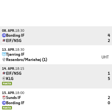
08. APR.
18:30
Bording IF
4
EIF/NSG
2
13. APR.
18:30
Tjørring IF
UHT
Resenbro/Mariehøj (1)
14. APR.
18:15
EIF/NSG
1
KLG
5
15. APR.
18:00
Sunds IF
2
Bording IF
0