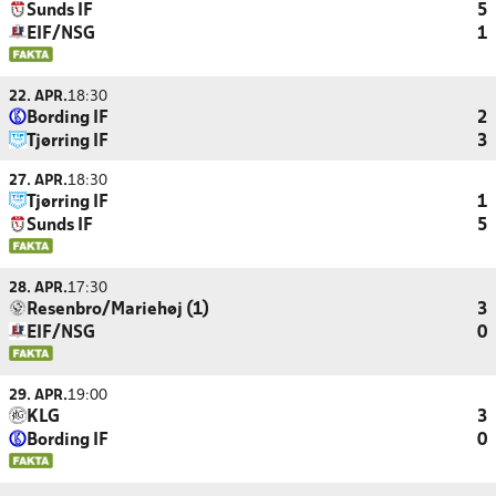
Sunds IF
5
EIF/NSG
1
22. APR.
18:30
Bording IF
2
Tjørring IF
3
27. APR.
18:30
Tjørring IF
1
Sunds IF
5
28. APR.
17:30
Resenbro/Mariehøj (1)
3
EIF/NSG
0
29. APR.
19:00
KLG
3
Bording IF
0