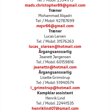
Tel: / Mobil: 25341715
mads.christopher89@gmail.com
Træner
Mohammad Alqadri
Tel: / Mobil: 42787699
mqsr66@gmail.com
Træner
Lucas Larsen
Tel: / Mobil: 31576263
lucas_slarsen@hotmail.com
Årgangsansvarlig
Jeanett Jørgensen
Tel: / Mobil: 60159816
jeanettn@hotmail.com
Årgangsansvarlig
Lisette Grimstrup
Tel: / Mobil: 51940574
l_grimstrup@hotmail.com
Kampklar assistent
Henrik Lind
Tel: / Mobil: 22441535
henriklind07@gmail.com