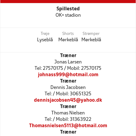
Spillested
OK+ stadion
Trøje
Shorts
Strømper
Lyseblå
Mørkeblå
Mørkeblå
Træner
Jonas Larsen
Tel: 27570175 / Mobil: 27570175
johnass999@hotmail.com
Træner
Dennis Jacobsen
Tel: / Mobil: 30651325
dennisjacobsen45@yahoo.dk
Træner
Thomas Nielsen
Tel: / Mobil: 31363922
Thomasnielsen5113@hotmail.com
Træner