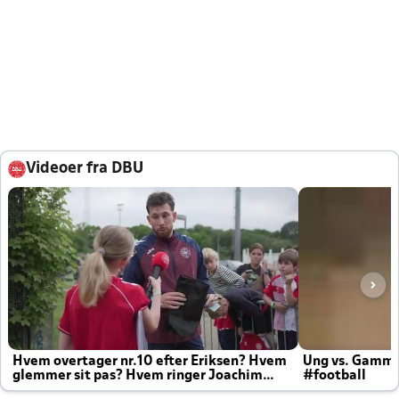
Videoer fra DBU
Hvem overtager nr.10 efter Eriksen? Hvem
Ung vs. Gamm
glemmer sit pas? Hvem ringer Joachim
#football
altid til efter kampe?