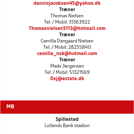
dennisjacobsen45@yahoo.dk
Træner
Thomas Nielsen
Tel: / Mobil: 31363922
Thomasnielsen5113@hotmail.com
Træner
Camilla Dangaard Nielsen
Tel: / Mobil: 28255840
camilla_nsk@hotmail.com
Træner
Mads Jørgensen
Tel: / Mobil: 51321569
Dsj@estate.dk
MB
Spillested
Lollands Bank stadion