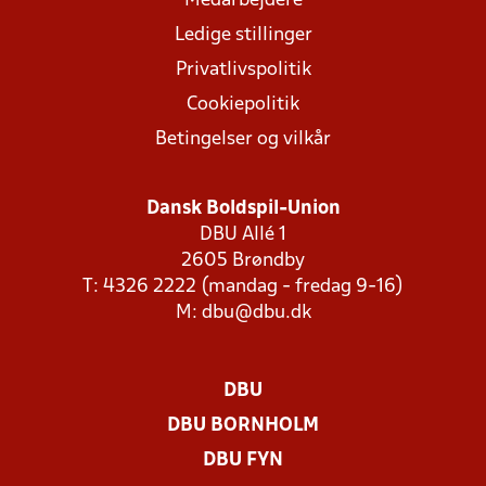
Medarbejdere
Ledige stillinger
Privatlivspolitik
Cookiepolitik
Betingelser og vilkår
Dansk Boldspil-Union
DBU Allé 1
2605 Brøndby
T: 4326 2222 (mandag - fredag 9-16)
M:
dbu@dbu.dk
DBU
DBU BORNHOLM
DBU FYN