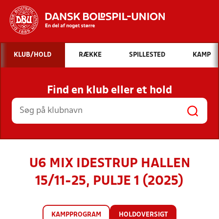
Hvad vil du søge efter?
KLUB/HOLD
RÆKKE
SPILLESTED
KAMP
INDHOLD OG NYHEDER
Find en klub eller et hold
STILLINGER, RESULTATER, KLUBBER OG
HOLD
U6 MIX IDESTRUP HALLEN
15/11-25, PULJE 1 (2025)
KAMPPROGRAM
HOLDOVERSIGT