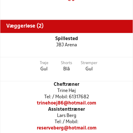
Væggerløse (2)
Spillested
JBJ Arena
Trøje
Shorts
Strømper
Gul
Blå
Gul
Cheftræner
Trine Høj
Tel: / Mobil: 61317682
trinehoej86@hotmail.com
Assistenttræner
Lars Berg
Tel: / Mobil:
reserveberg@hotmail.com