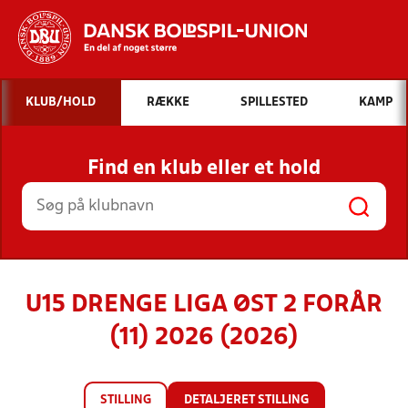
Hvad vil du søge efter?
KLUB/HOLD
RÆKKE
SPILLESTED
KAMP
INDHOLD OG NYHEDER
Find en klub eller et hold
STILLINGER, RESULTATER, KLUBBER OG
HOLD
U15 DRENGE LIGA ØST 2 FORÅR
(11) 2026 (2026)
STILLING
DETALJERET STILLING