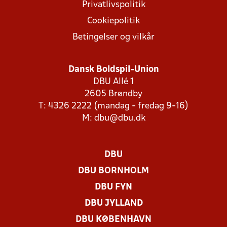
Privatlivspolitik
Cookiepolitik
Betingelser og vilkår
Dansk Boldspil-Union
DBU Allé 1
2605 Brøndby
T: 4326 2222 (mandag - fredag 9-16)
M:
dbu@dbu.dk
DBU
DBU BORNHOLM
DBU FYN
DBU JYLLAND
DBU KØBENHAVN