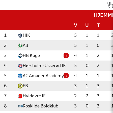
HJEMM
V
U
T
1
HIK
5
1
1
2
AB
5
1
0
3
HB Køge
4
1
2
i
4
Hørsholm-Usserød IK
5
0
2
5
AC Amager Academy
4
1
1
i
6
FB
3
1
3
7
Hvidovre IF
2
2
3
8
Roskilde Boldklub
3
0
3