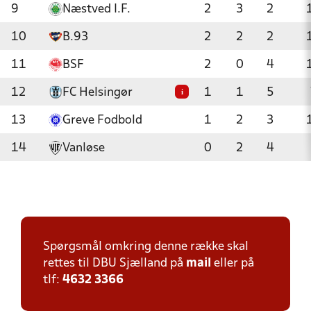
9
Næstved I.F.
2
3
2
10
B.93
2
2
2
11
BSF
2
0
4
12
FC Helsingør
1
1
5
i
13
Greve Fodbold
1
2
3
14
Vanløse
0
2
4
Spørgsmål omkring denne række skal
rettes til DBU Sjælland på
mail
eller på
tlf:
4632 3366