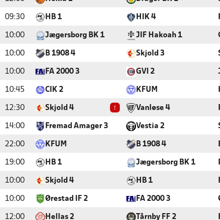
09:30
HB 1
HIK 4
10:00
Jægersborg BK 1
JIF Hakoah 1
10:00
B 1908 4
Skjold 3
10:00
FA 2000 3
GVI 2
10:45
CIK 2
KFUM
!
12:30
Skjold 4
Vanløse 4
14:00
Fremad Amager 3
Vestia 2
22:00
KFUM
B 1908 4
19:00
HB 1
Jægersborg BK 1
10:00
Skjold 4
HB 1
10:00
Ørestad IF 2
FA 2000 3
12:00
Hellas 2
Tårnby FF 2