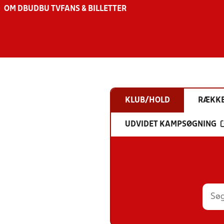
OM DBU
DBU TV
FANS & BILLETTER
KLUB/HOLD
RÆKK
UDVIDET KAMPSØGNING