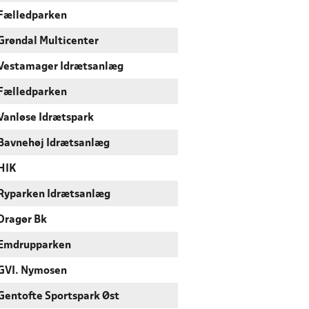
Fælledparken
Grøndal Multicenter
Vestamager Idrætsanlæg
Fælledparken
Vanløse Idrætspark
Bavnehøj Idrætsanlæg
HIK
Ryparken Idrætsanlæg
Dragør Bk
Emdrupparken
GVI. Nymosen
Gentofte Sportspark Øst