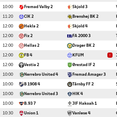
10:00
Fremad Valby 2
Skjold 3
11:20
CIK 2
Brønshøj BK 2
12:00
Hekla 2
Skjold 4
12:00
Fix 2
FA 2000 3
12:00
Hellas 2
Dragør BK 2
!
12:00
FB 4
KFUM
12:00
Vestia 2
Ørestad IF 2
10:00
Nørrebro United 4
Fremad Amager 3
10:00
B 1908 4
Tårnby FF 2
10:00
Nørrebro United 3
HIK 4
10:00
B.93 7
JIF Hakoah 1
10:30
Union 1
Vanløse 4