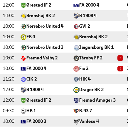
12:00
Ørestad IF 2
FA 2000 4
14:00
Brønshøj BK 2
B 1908 4
10:00
Nørrebro United 4
GVI 2
10:00
FB 4
Brønshøj BK 2
10:00
Nørrebro United 3
Jægersborg BK 1
!
10:00
Fremad Valby 2
Tårnby FF 2
!
10:00
FA 2000 4
Fix 2
11:20
CIK 2
HIK 4
12:00
B 1908 4
Dragør BK 2
12:00
Ørestad IF 2
Fremad Amager 3
09:30
HB 1
B.93 7
10:00
FA 2000 3
Vanløse 4