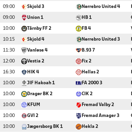
09:00
Skjold 3
Nørrebro United 4
09:00
Union 1
HB 1
10:00
Tårnby FF 2
FB 4
10:15
Skjold 4
Nørrebro United 3
11:30
Vanløse 4
B.93 7
12:00
Vestia 2
Fix 2
16:30
HIK 4
Hellas 2
10:00
JIF Hakoah 1
FA 2000 3
10:00
Dragør BK 2
CIK 2
10:00
KFUM
Fremad Valby 2
10:00
GVI 2
Fremad Amager 3
10:00
Jægersborg BK 1
Hekla 2