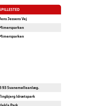
SPILLESTED
Jens Jessens Vej
Mimersparken
Mimersparken
B 93 Svanemølleanlæg.
Tingbjerg Idrætspark
Hekla Park