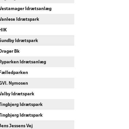
Vestamager Idrætsanlæg
Vanløse Idrætspark
HIK
Sundby Idrætspark
Dragør Bk
Ryparken Idrætsanlæg
Fælledparken
GVI. Nymosen
Valby Idrætspark
Tingbjerg Idrætspark
Tingbjerg Idrætspark
Jens Jessens Vej