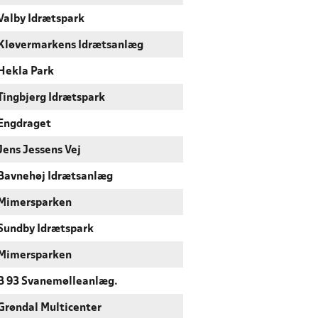
Valby Idrætspark
Kløvermarkens Idrætsanlæg
Hekla Park
Tingbjerg Idrætspark
Engdraget
Jens Jessens Vej
Bavnehøj Idrætsanlæg
Mimersparken
Sundby Idrætspark
Mimersparken
B 93 Svanemølleanlæg.
Grøndal Multicenter