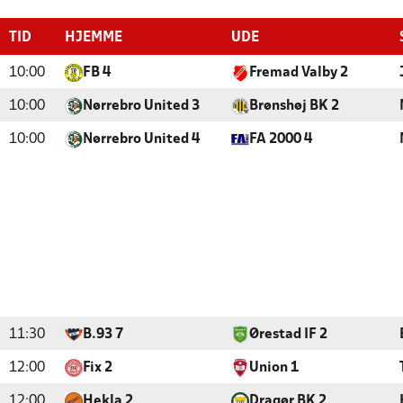
TID
HJEMME
UDE
10:00
FB 4
Fremad Valby 2
10:00
Nørrebro United 3
Brønshøj BK 2
10:00
Nørrebro United 4
FA 2000 4
11:30
B.93 7
Ørestad IF 2
12:00
Fix 2
Union 1
12:00
Hekla 2
Dragør BK 2