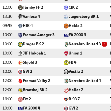
12:00
Tårnby FF 2
CIK 2
13:30
Vanløse 4
Jægersborg BK 1
09:45
HIK 4
Hekla 2
10:00
Fremad Amager 3
FA 2000 4
!
10:00
Dragør BK 2
Nørrebro United 3
10:00
JIF Hakoah 1
Union 1
10:00
Skjold 3
FB 4
10:00
GVI 2
Vestia 2
12:00
Fremad Valby 2
Nørrebro United 4
12:00
Brønshøj BK 2
Hellas 2
14:00
Fix 2
B.93 7
10:00
FA 2000 4
GVI 2