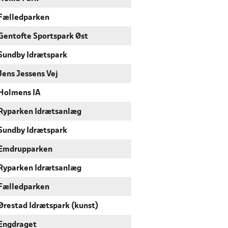
Fælledparken
Gentofte Sportspark Øst
Sundby Idrætspark
Jens Jessens Vej
Holmens IA
Ryparken Idrætsanlæg
Sundby Idrætspark
Emdrupparken
Ryparken Idrætsanlæg
Fælledparken
Ørestad Idrætspark (kunst)
Engdraget