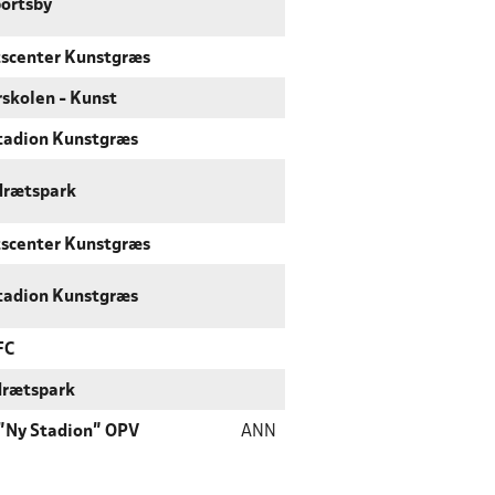
ortsby
tscenter Kunstgræs
skolen - Kunst
tadion Kunstgræs
drætspark
tscenter Kunstgræs
tadion Kunstgræs
FC
drætspark
 "Ny Stadion" OPV
ANN