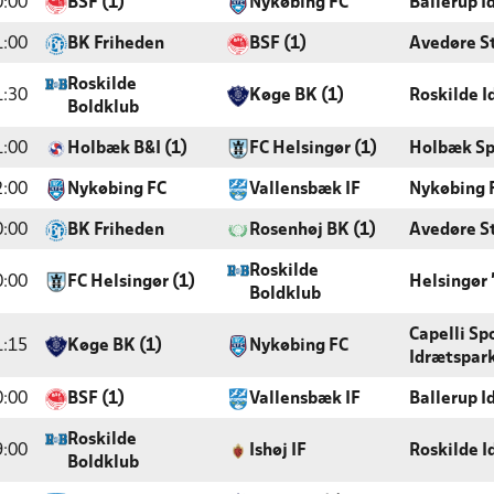
0:00
BSF (1)
Nykøbing FC
Ballerup I
1:00
BK Friheden
BSF (1)
Avedøre S
Roskilde
1:30
Køge BK (1)
Roskilde 
Boldklub
1:00
Holbæk B&I (1)
FC Helsingør (1)
Holbæk Sp
2:00
Nykøbing FC
Vallensbæk IF
Nykøbing 
0:00
BK Friheden
Rosenhøj BK (1)
Avedøre S
Roskilde
0:00
FC Helsingør (1)
Helsingør
Boldklub
Capelli Sp
1:15
Køge BK (1)
Nykøbing FC
Idrætspar
0:00
BSF (1)
Vallensbæk IF
Ballerup I
Roskilde
9:00
Ishøj IF
Roskilde I
Boldklub