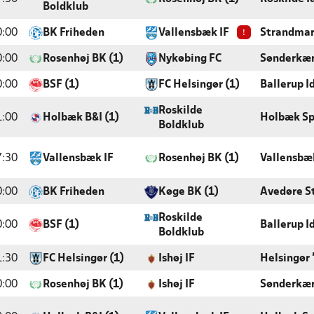
Boldklub
!
0:00
BK Friheden
Vallensbæk IF
Strandmar
0:00
Rosenhøj BK (1)
Nykøbing FC
Sønderkær
0:00
BSF (1)
FC Helsingør (1)
Ballerup I
Roskilde
1:00
Holbæk B&I (1)
Holbæk Sp
Boldklub
7:30
Vallensbæk IF
Rosenhøj BK (1)
Vallensbæ
0:00
BK Friheden
Køge BK (1)
Avedøre S
Roskilde
0:00
BSF (1)
Ballerup I
Boldklub
1:30
FC Helsingør (1)
Ishøj IF
Helsingør
0:00
Rosenhøj BK (1)
Ishøj IF
Sønderkær