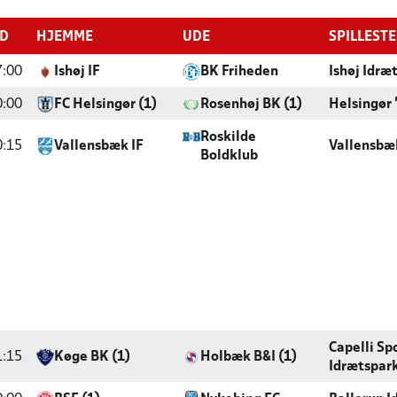
ID
HJEMME
UDE
SPILLEST
7:00
Ishøj IF
BK Friheden
Ishøj Idræ
0:00
FC Helsingør (1)
Rosenhøj BK (1)
Helsingør
Roskilde
0:15
Vallensbæk IF
Vallensbæ
Boldklub
Capelli Sp
1:15
Køge BK (1)
Holbæk B&I (1)
Idrætspar