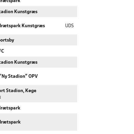
drætspark
tadion Kunstgræs
Idrætspark Kunstgræs
UDS
ortsby
FC
tadion Kunstgræs
 "Ny Stadion" OPV
ort Stadion, Køge
k
drætspark
drætspark