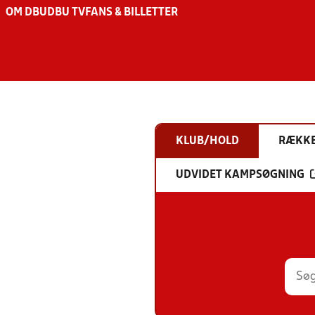
OM DBU
DBU TV
FANS & BILLETTER
KLUB/HOLD
RÆKK
UDVIDET KAMPSØGNING