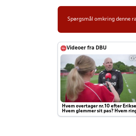
Spørgsmål omkring denne ræk
Videoer fra DBU
05
Hvem overtager nr.10 efter Eriks
Hvem glemmer sit pas? Hvem rin
Joachim altid til efter kampe?