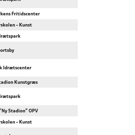
kens Fritidscenter
skolen - Kunst
drætspark
ortsby
k Idrætscenter
tadion Kunstgræs
drætspark
 "Ny Stadion" OPV
skolen - Kunst