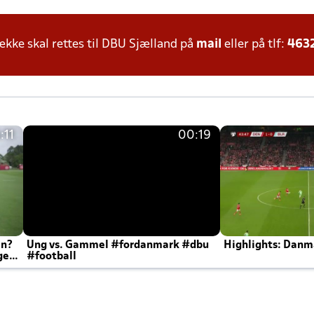
ke skal rettes til DBU Sjælland på
mail
eller på tlf:
463
:11
00:19
en?
Ung vs. Gammel #fordanmark #dbu
Highlights: Danma
ger
#football