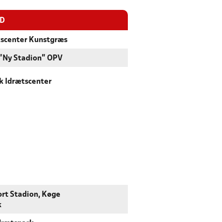
ED
tscenter Kunstgræs
 "Ny Stadion" OPV
k Idrætscenter
ort Stadion, Køge
k