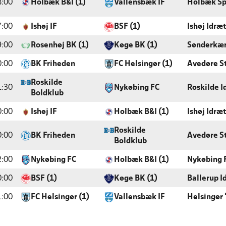
8:00
Holbæk B&I (1)
Vallensbæk IF
Holbæk Sp
7:00
Ishøj IF
BSF (1)
Ishøj Idræ
9:00
Rosenhøj BK (1)
Køge BK (1)
Sønderkær
0:00
BK Friheden
FC Helsingør (1)
Avedøre S
Roskilde
1:30
Nykøbing FC
Roskilde I
Boldklub
0:00
Ishøj IF
Holbæk B&I (1)
Ishøj Idræ
Roskilde
0:00
BK Friheden
Avedøre S
Boldklub
2:00
Nykøbing FC
Holbæk B&I (1)
Nykøbing 
0:00
BSF (1)
Køge BK (1)
Ballerup I
1:00
FC Helsingør (1)
Vallensbæk IF
Helsingør