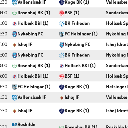
1:30
Vallensbæk IF
Køge BK (1)
Vallensbæ
0:00
Rosenhøj BK (1)
BSF (1)
Sønderkær
1:00
Holbæk B&I (1)
BK Friheden
Holbæk Sp
2:30
Nykøbing FC
FC Helsingør (1)
Nykøbing 
7:00
Ishøj IF
Nykøbing FC
Ishøj Idræ
2:00
Nykøbing FC
BK Friheden
Nykøbing 
8:00
Rosenhøj BK (1)
Holbæk B&I (1)
Sønderkær
8:00
Holbæk B&I (1)
BSF (1)
Holbæk Sp
9:30
FC Helsingør (1)
Køge BK (1)
Helsingør 
1:30
Vallensbæk IF
Ishøj IF
Vallensbæ
7:30
Ishøj IF
Køge BK (1)
Ishøj Idræ
Roskilde
7:30
Rosenhøj BK (1)
Roskilde I