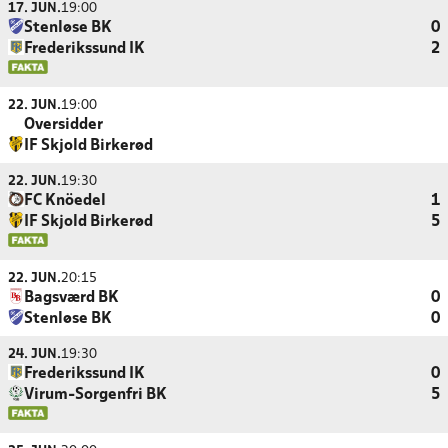
17. JUN.
19:00
Stenløse BK
0
Frederikssund IK
2
22. JUN.
19:00
Oversidder
IF Skjold Birkerød
22. JUN.
19:30
FC Knöedel
1
IF Skjold Birkerød
5
22. JUN.
20:15
Bagsværd BK
0
Stenløse BK
0
24. JUN.
19:30
Frederikssund IK
0
Virum-Sorgenfri BK
5