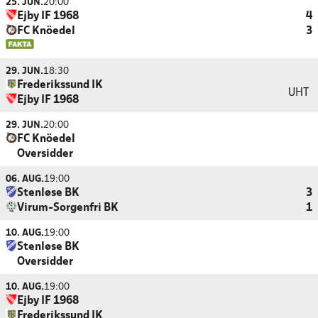
25. JUN.
20:00
Ejby IF 1968
4
FC Knöedel
3
29. JUN.
18:30
Frederikssund IK
UHT
Ejby IF 1968
29. JUN.
20:00
FC Knöedel
Oversidder
06. AUG.
19:00
Stenløse BK
3
Virum-Sorgenfri BK
1
10. AUG.
19:00
Stenløse BK
Oversidder
10. AUG.
19:00
Ejby IF 1968
Frederikssund IK