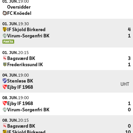
01. JUN.
19:00
Oversidder
FC Knöedel
01. JUN.
19:30
IF Skjold Birkerød
4
Virum-Sorgenfri BK
1
01. JUN.
20:15
Bagsværd BK
3
Frederikssund IK
1
04. JUN.
19:00
Stenløse BK
UHT
Ejby IF 1968
08. JUN.
19:00
Ejby IF 1968
1
Virum-Sorgenfri BK
0
08. JUN.
20:15
Bagsværd BK
0
IF Skjold Birkerød
10