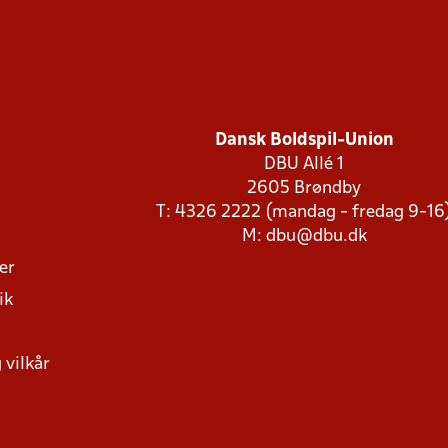
Dansk Boldspil-Union
DBU Allé 1
2605 Brøndby
T: 4326 2222 (mandag - fredag 9-16
M:
dbu@dbu.dk
ger
ik
 vilkår