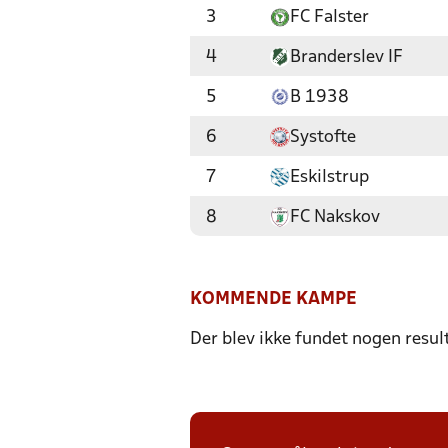
3
FC Falster
4
Branderslev IF
5
B 1938
6
Systofte
7
Eskilstrup
8
FC Nakskov
KOMMENDE KAMPE
Der blev ikke fundet nogen resul