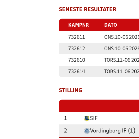
SENESTE RESULTATER
KAMPNR
DATO
732611
ONS.
10-06 202
732612
ONS.
10-06 202
732610
TORS.
11-06 20
732614
TORS.
11-06 20
STILLING
1
SIF
2
Vordingborg IF (1)