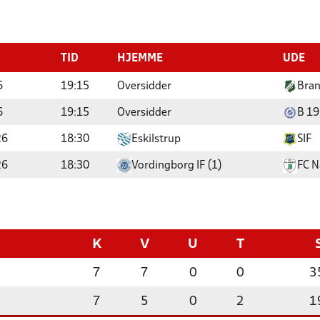
TID
HJEMME
UDE
6
19:15
Oversidder
Bran
6
19:15
Oversidder
B 1
26
18:30
Eskilstrup
SIF
26
18:30
Vordingborg IF (1)
FC N
K
V
U
T
7
7
0
0
3
7
5
0
2
1