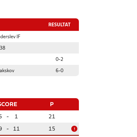
RESULTAT
derslev IF
938
0
-
2
akskov
6
-
0
SCORE
P
5
-
1
21
9
-
11
15
!