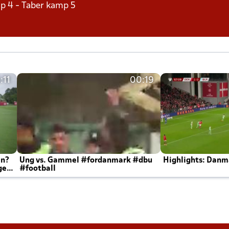
p 4 - Taber kamp 5
:11
00:19
en?
Ung vs. Gammel #fordanmark #dbu
Highlights: Danma
ger
#football