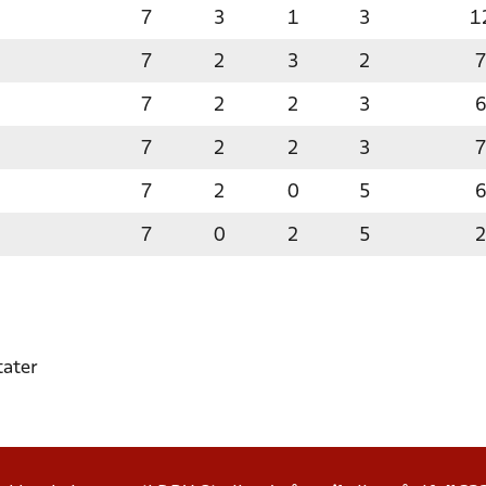
7
3
1
3
1
7
2
3
2
7
2
2
3
7
2
2
3
7
2
0
5
7
0
2
5
tater