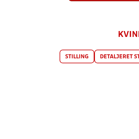
KVIN
STILLING
DETALJERET S