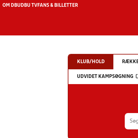
OM DBU
DBU TV
FANS & BILLETTER
KLUB/HOLD
RÆKK
UDVIDET KAMPSØGNING