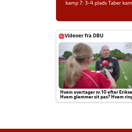
kamp 7: 3-4 plads Taber kam
Videoer fra DBU
05
Hvem overtager nr.10 efter Eriks
Hvem glemmer sit pas? Hvem rin
Joachim altid til efter kampe?