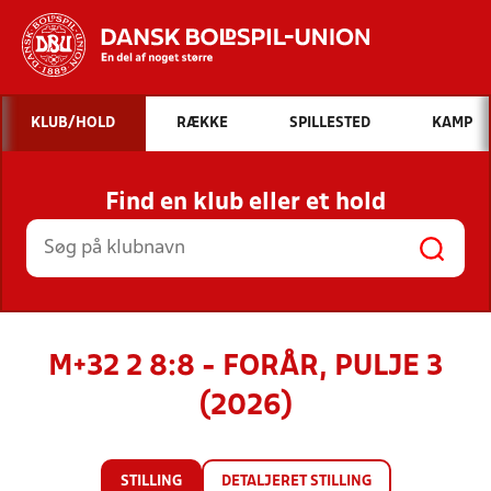
Hvad vil du søge efter?
KLUB/HOLD
RÆKKE
SPILLESTED
KAMP
INDHOLD OG NYHEDER
Find en klub eller et hold
STILLINGER, RESULTATER, KLUBBER OG
HOLD
M+32 2 8:8 - FORÅR, PULJE 3
(2026)
STILLING
DETALJERET STILLING