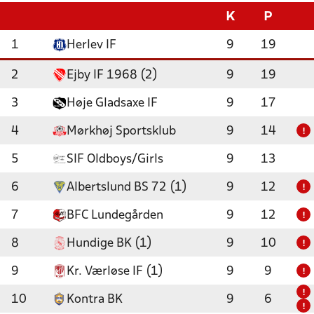
K
P
1
Herlev IF
9
19
2
Ejby IF 1968 (2)
9
19
3
Høje Gladsaxe IF
9
17
4
Mørkhøj Sportsklub
9
14
!
5
SIF Oldboys/Girls
9
13
6
Albertslund BS 72 (1)
9
12
!
7
BFC Lundegården
9
12
!
8
Hundige BK (1)
9
10
!
9
Kr. Værløse IF (1)
9
9
!
!
10
Kontra BK
9
6
!