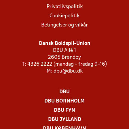
Privatlivspolitik
Cookiepolitik
Betingelser og vilkår
Dansk Boldspil-Union
DBU Allé 1
2605 Brøndby
T: 4326 2222 (mandag - fredag 9-16)
M:
dbu@dbu.dk
DBU
DBU BORNHOLM
DBU FYN
DBU JYLLAND
DBU KØBENHAVN