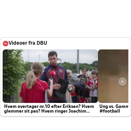
Videoer fra DBU
Hvem overtager nr.10 efter Eriksen? Hvem
Ung vs. Gamm
glemmer sit pas? Hvem ringer Joachim
#football
altid til efter kampe?