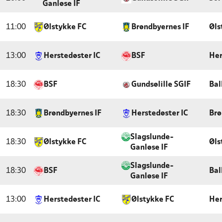
Ganløse IF
11:00
Ølstykke FC
Brøndbyernes IF
Øls
13:00
Herstedøster IC
BSF
Her
18:30
BSF
Gundsølille SGIF
Bal
18:30
Brøndbyernes IF
Herstedøster IC
Brø
Slagslunde-
18:30
Ølstykke FC
Øls
Ganløse IF
Slagslunde-
18:30
BSF
Bal
Ganløse IF
13:00
Herstedøster IC
Ølstykke FC
Her