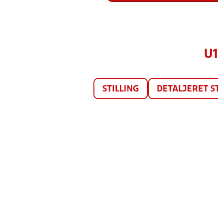
U1
STILLING
DETALJERET S