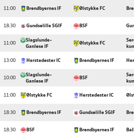
11:00
Brøndbyernes IF
Ølstykke FC
Brø
18:30
Gundsølille SGIF
BSF
Gun
Slagslunde-
Sør
11:00
Ølstykke FC
Ganløse IF
kun
13:00
Herstedøster IC
Brøndbyernes IF
Her
Slagslunde-
Sør
10:00
BSF
Ganløse IF
kun
11:00
Ølstykke FC
Herstedøster IC
Øls
18:30
Brøndbyernes IF
Gundsølille SGIF
Brø
18:30
BSF
Brøndbyernes IF
Bal