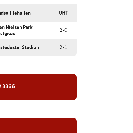
dsølillehallen
UHT
en Nielsen Park
2
-
0
stgræs
stedøster Stadion
2
-
1
2 3366