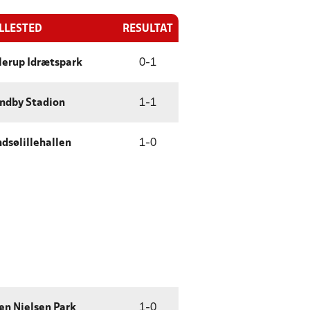
ILLESTED
RESULTAT
lerup Idrætspark
0
-
1
ndby Stadion
1
-
1
dsølillehallen
1
-
0
en Nielsen Park
1
-
0