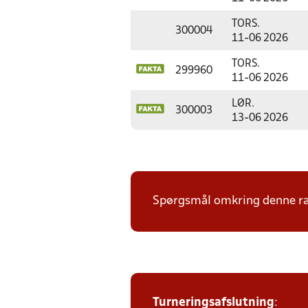
TORS.
300004
11-06 2026
TORS.
299960
11-06 2026
LØR.
300003
13-06 2026
Spørgsmål omkring denne ræk
Turneringsafslutning
: