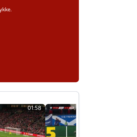
tykke.
01:58
01:58