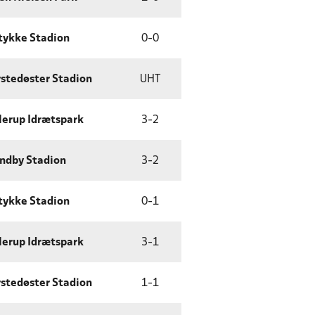
tykke Stadion
0
-
0
stedøster Stadion
UHT
lerup Idrætspark
3
-
2
ndby Stadion
3
-
2
tykke Stadion
0
-
1
lerup Idrætspark
3
-
1
stedøster Stadion
1
-
1