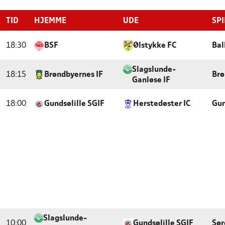
TID
HJEMME
UDE
SP
18:30
BSF
Ølstykke FC
Bal
Slagslunde-
18:15
Brøndbyernes IF
Brø
Ganløse IF
18:00
Gundsølille SGIF
Herstedøster IC
Gun
Slagslunde-
10:00
Gundsølille SGIF
Sør