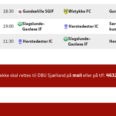
18:30
Gundsølille SGIF
Ølstykke FC
Gun
Slagslunde-
Sør
19:00
Herstedøster IC
Ganløse IF
kun
Slagslunde-
11:30
Herstedøster IC
Her
Ganløse IF
ke skal rettes til DBU Sjælland på
mail
eller på tlf:
463