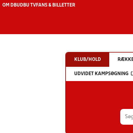
OM DBU
DBU TV
FANS & BILLETTER
KLUB/HOLD
RÆKK
UDVIDET KAMPSØGNING