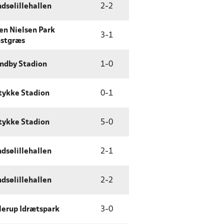
dsølillehallen
2
-
2
en Nielsen Park
3
-
1
stgræs
ndby Stadion
1
-
0
tykke Stadion
0
-
1
tykke Stadion
5
-
0
dsølillehallen
2
-
1
dsølillehallen
2
-
2
lerup Idrætspark
3
-
0