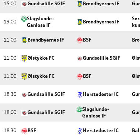
15:00
Gundsølille SGIF
Brøndbyernes IF
Gun
Slagslunde-
Sør
19:00
Brøndbyernes IF
Ganløse IF
kun
11:00
Brøndbyernes IF
BSF
Brø
11:00
Ølstykke FC
Gundsølille SGIF
Øls
11:00
Ølstykke FC
BSF
Øls
18:30
Gundsølille SGIF
Herstedøster IC
Gun
Slagslunde-
18:00
Gundsølille SGIF
Gun
Ganløse IF
18:30
BSF
Herstedøster IC
Bal