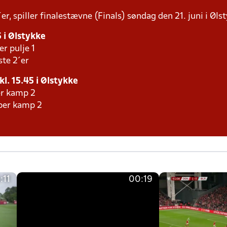
r, spiller finalestævne (Finals) søndag den 21. juni i Øls
5 i Ølstykke
er pulje 1
ste 2´er
kl. 15.45 i Ølstykke
er kamp 2
aber kamp 2
:11
00:19