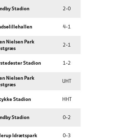
ndby Stadion
2
-
0
dsølillehallen
4
-
1
en Nielsen Park
2
-
1
stgræs
stedøster Stadion
1
-
2
en Nielsen Park
UHT
stgræs
tykke Stadion
HHT
ndby Stadion
0
-
2
lerup Idrætspark
0
-
3