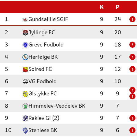
K
P
1
Gundsølille SGIF
9
24
!
2
Jyllinge FC
9
20
3
Greve Fodbold
9
18
!
4
Herfølge BK
9
17
!
5
Solrød FC
9
12
!
6
VG Fodbold
9
10
!
7
Ølstykke FC
9
9
!
8
Himmelev-Veddelev BK
9
7
9
Raklev GI (2)
9
7
!
10
Stenløse BK
9
6
!