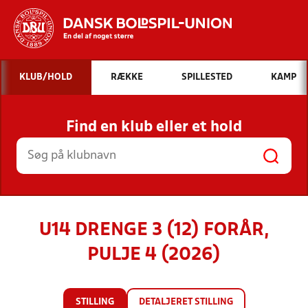
Hvad vil du søge efter?
KLUB/HOLD
RÆKKE
SPILLESTED
KAMP
INDHOLD OG NYHEDER
Find en klub eller et hold
STILLINGER, RESULTATER, KLUBBER OG
HOLD
U14 DRENGE 3 (12) FORÅR,
PULJE 4 (2026)
STILLING
DETALJERET STILLING