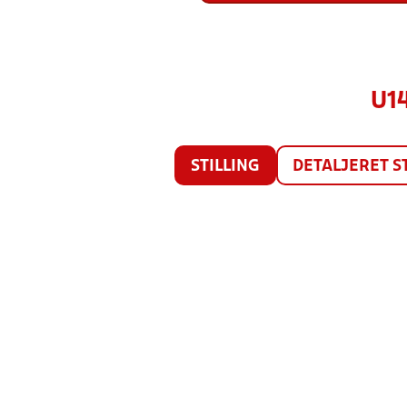
U1
STILLING
DETALJERET S