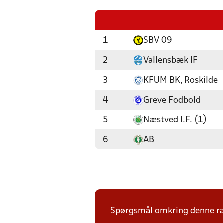
1
SBV 09
2
Vallensbæk IF
3
KFUM BK, Roskilde
4
Greve Fodbold
5
Næstved I.F. (1)
6
AB
Spørgsmål omkring denne ræk