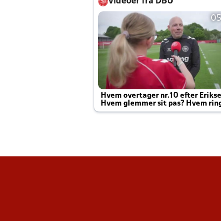
Videoer fra DBU
05
Hvem overtager nr.10 efter Eriks
Hvem glemmer sit pas? Hvem rin
Joachim altid til efter kampe?