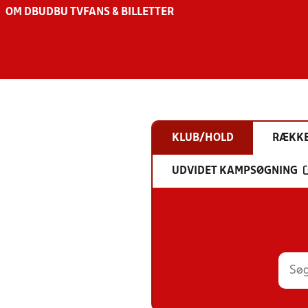
OM DBU
DBU TV
FANS & BILLETTER
KLUB/HOLD
RÆKK
UDVIDET KAMPSØGNING