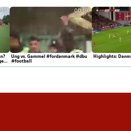
:11
00:19
en?
Ung vs. Gammel #fordanmark #dbu
Highlights: Danma
ger
#football