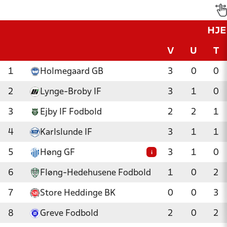
HJ
V
U
T
1
Holmegaard GB
3
0
0
2
Lynge-Broby IF
3
1
0
3
Ejby IF Fodbold
2
2
1
4
Karlslunde IF
3
1
1
5
Høng GF
3
1
0
i
6
Fløng-Hedehusene Fodbold
1
0
2
7
Store Heddinge BK
0
0
3
8
Greve Fodbold
2
0
2