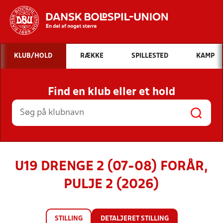
Hvad vil du søge efter?
KLUB/HOLD
RÆKKE
SPILLESTED
KAMP
INDHOLD OG NYHEDER
Find en klub eller et hold
STILLINGER, RESULTATER, KLUBBER OG
HOLD
U19 DRENGE 2 (07-08) FORÅR,
PULJE 2 (2026)
STILLING
DETALJERET STILLING