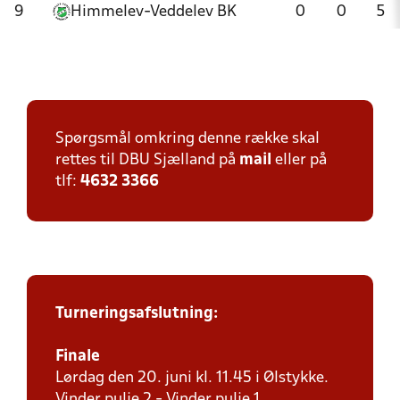
9
Himmelev-Veddelev BK
0
0
5
Spørgsmål omkring denne række skal
rettes til DBU Sjælland på
mail
eller på
tlf:
4632 3366
Turneringsafslutning:
Finale
Lørdag den 20. juni kl. 11.45 i Ølstykke.
Vinder pulje 2 - Vinder pulje 1