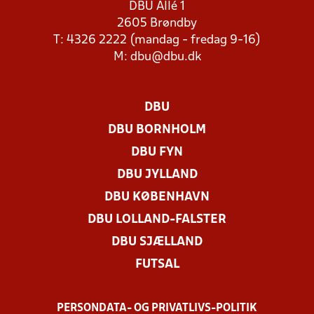
DBU Allé 1
2605 Brøndby
T: 4326 2222 (mandag - fredag 9-16)
M:
dbu@dbu.dk
DBU
DBU BORNHOLM
DBU FYN
DBU JYLLAND
DBU KØBENHAVN
DBU LOLLAND-FALSTER
DBU SJÆLLAND
FUTSAL
PERSONDATA- OG PRIVATLIVS-POLITIK