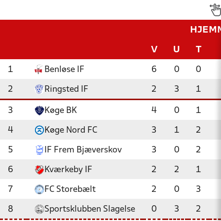
HJEM
V
U
T
1
Benløse IF
6
0
0
2
Ringsted IF
2
3
1
3
Køge BK
4
0
1
4
Køge Nord FC
3
1
2
5
IF Frem Bjæverskov
3
0
2
6
Kværkeby IF
2
2
1
7
FC Storebælt
2
0
3
8
Sportsklubben Slagelse
0
3
2