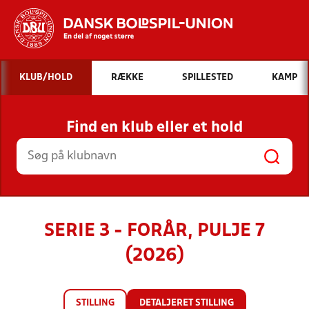
Hvad vil du søge efter?
KLUB/HOLD
RÆKKE
SPILLESTED
KAMP
INDHOLD OG NYHEDER
Find en klub eller et hold
STILLINGER, RESULTATER, KLUBBER OG
HOLD
SERIE 3 - FORÅR, PULJE 7
(2026)
STILLING
DETALJERET STILLING