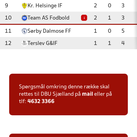
9
Kr. Helsinge IF
2
0
3
10
Team AS Fodbold
2
1
3
i
11
Sørby Dalmose FF
1
0
5
12
Terslev G&IF
1
1
4
Spørgsmål omkring denne række skal
rettes til DBU Sjælland på
mail
eller på
tlf:
4632 3366