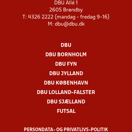
DBU Allé 1
2605 Brøndby
T: 4326 2222 (mandag - fredag 9-16)
M:
dbu@dbu.dk
DBU
DBU BORNHOLM
DBU FYN
DBU JYLLAND
DBU KØBENHAVN
DBU LOLLAND-FALSTER
DBU SJÆLLAND
FUTSAL
PERSONDATA- OG PRIVATLIVS-POLITIK