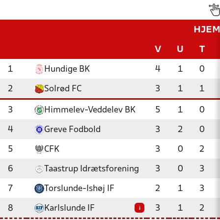
HJE
V
U
T
1
Hundige BK
4
1
0
2
Solrød FC
3
1
1
3
Himmelev-Veddelev BK
5
1
0
4
Greve Fodbold
3
2
0
5
CFK
3
0
2
6
Taastrup Idrætsforening
3
0
3
7
Torslunde-Ishøj IF
2
1
3
8
Karlslunde IF
3
1
2
i