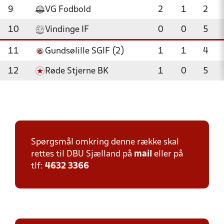
9
VG Fodbold
2
1
2
10
Vindinge IF
0
0
5
11
Gundsølille SGIF (2)
1
1
4
12
Røde Stjerne BK
1
0
5
Spørgsmål omkring denne række skal
rettes til DBU Sjælland på
mail
eller på
tlf:
4632 3366