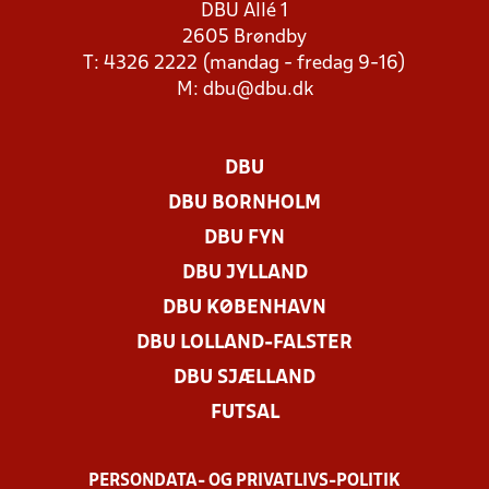
DBU Allé 1
2605 Brøndby
T: 4326 2222 (mandag - fredag 9-16)
M:
dbu@dbu.dk
DBU
DBU BORNHOLM
DBU FYN
DBU JYLLAND
DBU KØBENHAVN
DBU LOLLAND-FALSTER
DBU SJÆLLAND
FUTSAL
PERSONDATA- OG PRIVATLIVS-POLITIK