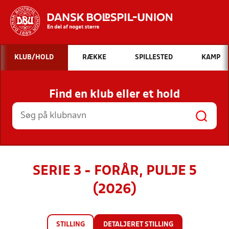
Hvad vil du søge efter?
KLUB/HOLD
RÆKKE
SPILLESTED
KAMP
INDHOLD OG NYHEDER
Find en klub eller et hold
STILLINGER, RESULTATER, KLUBBER OG
HOLD
SERIE 3 - FORÅR, PULJE 5
(2026)
STILLING
DETALJERET STILLING