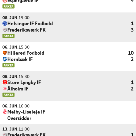
Espergærde IF
4
06. JUN.
14:00
Helsingør IF Fodbold
1
Frederiksværk FK
3
06. JUN.
15:30
Hillerød Fodbold
10
Hornbæk IF
2
06. JUN.
15:30
Store Lyngby IF
1
Ålholm IF
2
06. JUN.
16:00
Melby-Liseleje IF
Oversidder
13. JUN.
11:00
Frederiksværk FK
1