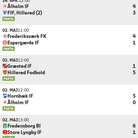
26. APR.
12:00
Ålholm IF
4
FIF, Hillerød (2)
3
02. MAJ
11:00
Frederiksværk FK
4
Espergærde IF
1
02. MAJ
12:00
Græsted IF
1
Hillerød Fodbold
5
02. MAJ
12:00
Hornbæk IF
5
Ålholm IF
0
02. MAJ
13:00
Fredensborg BI
6
Store Lyngby IF
1