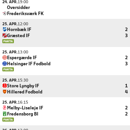
24. APR.
19:00
Oversidder
Frederiksværk FK
25. APR.
12:00
Hornbæk IF
2
Græsted IF
3
25. APR.
13:00
Espergærde IF
2
Helsingør IF Fodbold
3
25. APR.
15:30
Store Lyngby IF
1
Hillerød Fodbold
4
25. APR.
16:15
Melby-Liseleje IF
2
Fredensborg BI
2