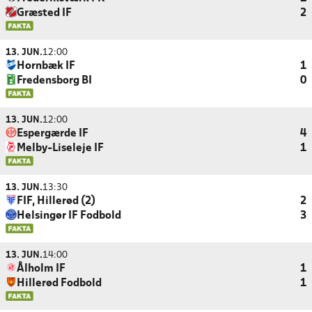
Græsted IF
2
13. JUN.
12:00
Hornbæk IF
1
Fredensborg BI
0
13. JUN.
12:00
Espergærde IF
4
Melby-Liseleje IF
1
13. JUN.
13:30
FIF, Hillerød (2)
2
Helsingør IF Fodbold
3
13. JUN.
14:00
Ålholm IF
1
Hillerød Fodbold
1