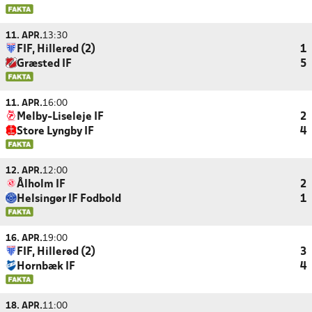
11. APR.
13:30
FIF, Hillerød (2)
1
Græsted IF
5
11. APR.
16:00
Melby-Liseleje IF
2
Store Lyngby IF
4
12. APR.
12:00
Ålholm IF
2
Helsingør IF Fodbold
1
16. APR.
19:00
FIF, Hillerød (2)
3
Hornbæk IF
4
18. APR.
11:00