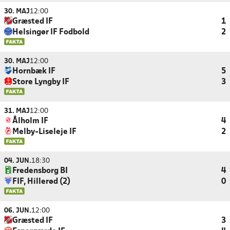
30. MAJ
12:00
Græsted IF
1
Helsingør IF Fodbold
2
30. MAJ
12:00
Hornbæk IF
5
Store Lyngby IF
3
31. MAJ
12:00
Ålholm IF
4
Melby-Liseleje IF
2
04. JUN.
18:30
Fredensborg BI
4
FIF, Hillerød (2)
0
06. JUN.
12:00
Græsted IF
3