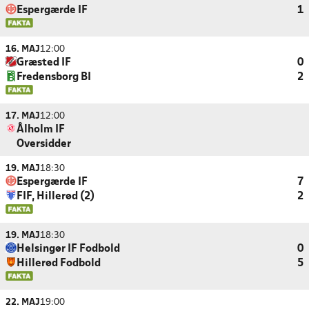
Espergærde IF
1
16. MAJ
12:00
Græsted IF
0
Fredensborg BI
2
17. MAJ
12:00
Ålholm IF
Oversidder
19. MAJ
18:30
Espergærde IF
7
FIF, Hillerød (2)
2
19. MAJ
18:30
Helsingør IF Fodbold
0
Hillerød Fodbold
5
22. MAJ
19:00