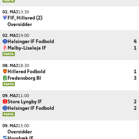
02. MAJ
13:30
FIF, Hillerød (2)
Oversidder
02. MAJ
14:00
Helsingør IF Fodbold
4
Melby-Liseleje IF
1
08. MAJ
18:30
Hillerød Fodbold
1
Fredensborg BI
3
09. MAJ
11:00
Store Lyngby IF
2
Helsingør IF Fodbold
2
09. MAJ
15:00
Oversidder
Hornbæk IF