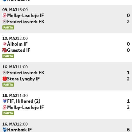
09. MAJ
16:00
Melby-Liseleje IF
0
Frederiksværk FK
2
10. MAJ
12:00
Ålholm IF
0
Græsted IF
0
16. MAJ
11:00
Frederiksværk FK
1
Store Lyngby IF
2
16. MAJ
11:30
FIF, Hillerød (2)
1
Melby-Liseleje IF
3
16. MAJ
12:00
Hornbæk IF
6