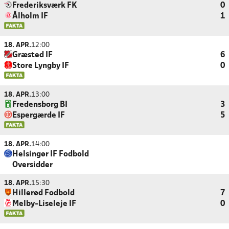
Frederiksværk FK
0
Ålholm IF
1
18. APR.
12:00
Græsted IF
6
Store Lyngby IF
0
18. APR.
13:00
Fredensborg BI
3
Espergærde IF
5
18. APR.
14:00
Helsingør IF Fodbold
Oversidder
18. APR.
15:30
Hillerød Fodbold
7
Melby-Liseleje IF
0