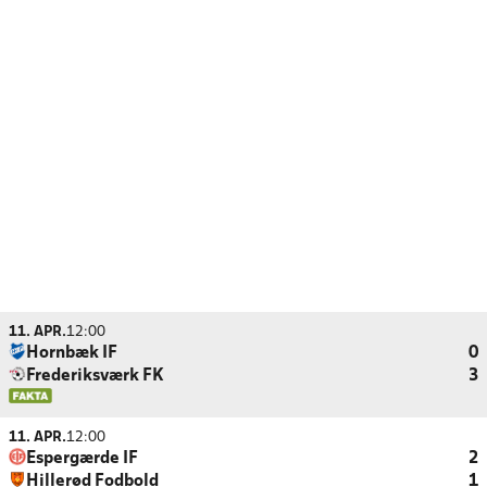
11. APR.
12:00
Hornbæk IF
0
Frederiksværk FK
3
11. APR.
12:00
Espergærde IF
2
Hillerød Fodbold
1