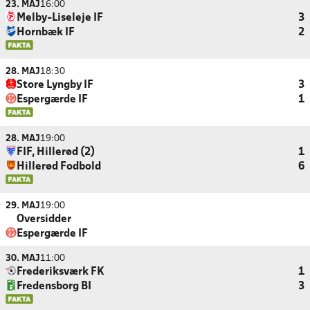
23. MAJ
16:00
Melby-Liseleje IF
3
Hornbæk IF
2
28. MAJ
18:30
Store Lyngby IF
3
Espergærde IF
1
28. MAJ
19:00
FIF, Hillerød (2)
1
Hillerød Fodbold
6
29. MAJ
19:00
Oversidder
Espergærde IF
30. MAJ
11:00
Frederiksværk FK
1
Fredensborg BI
3