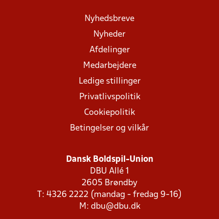
Nyhedsbreve
Nyheder
Afdelinger
Medarbejdere
Ledige stillinger
Privatlivspolitik
Cookiepolitik
Betingelser og vilkår
Dansk Boldspil-Union
DBU Allé 1
2605 Brøndby
T: 4326 2222 (mandag - fredag 9-16)
M:
dbu@dbu.dk