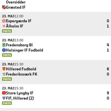
Oversidder
Græsted IF
23. MAJ
12:00
Espergærde IF
0
Ålholm IF
1
23. MAJ
13:00
Fredensborg BI
4
Helsingør IF Fodbold
1
23. MAJ
15:30
Hillerød Fodbold
6
Frederiksværk FK
0
23. MAJ
15:30
Store Lyngby IF
9
FIF, Hillerød (2)
0