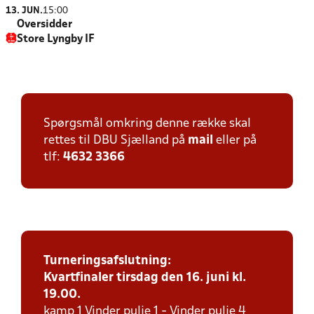
13. JUN.
15:00
Oversidder
Store Lyngby IF
Spørgsmål omkring denne række skal
rettes til DBU Sjælland på
mail
eller på
tlf:
4632 3366
Turneringsafslutning:
Kvartfinaler tirsdag den 16. juni kl.
19.00.
kamp 1 Vinder pulje 1 - Vinder pulje 4