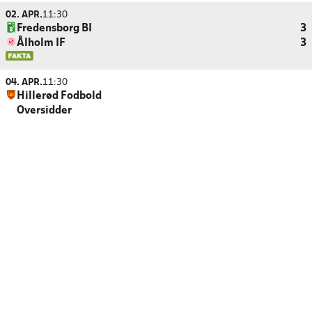
02. APR.
11:30
Fredensborg BI
3
Ålholm IF
3
04. APR.
11:30
Hillerød Fodbold
Oversidder