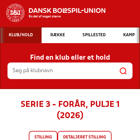
Hvad vil du søge efter?
KLUB/HOLD
RÆKKE
SPILLESTED
KAMP
INDHOLD OG NYHEDER
Find en klub eller et hold
STILLINGER, RESULTATER, KLUBBER OG
HOLD
SERIE 3 - FORÅR, PULJE 1
(2026)
STILLING
DETALJERET STILLING