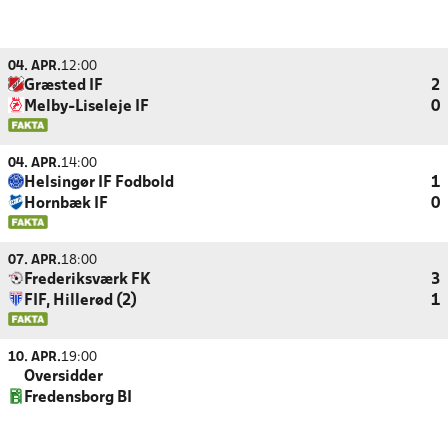
04. APR.
12:00
Græsted IF
2
Melby-Liseleje IF
0
04. APR.
14:00
Helsingør IF Fodbold
1
Hornbæk IF
0
07. APR.
18:00
Frederiksværk FK
3
FIF, Hillerød (2)
1
10. APR.
19:00
Oversidder
Fredensborg BI