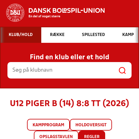
Hvad vil du søge efter?
KLUB/HOLD
RÆKKE
SPILLESTED
KAMP
INDHOLD OG NYHEDER
Find en klub eller et hold
STILLINGER, RESULTATER, KLUBBER OG
HOLD
U12 PIGER B (14) 8:8 TT (2026)
KAMPPROGRAM
HOLDOVERSIGT
OPSLAGSTAVLEN
REGLER