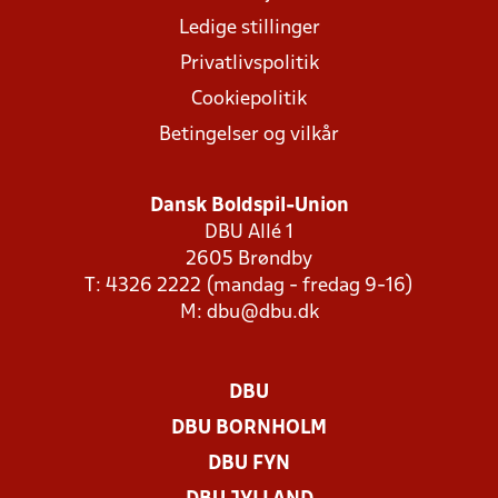
Ledige stillinger
Privatlivspolitik
Cookiepolitik
Betingelser og vilkår
Dansk Boldspil-Union
DBU Allé 1
2605 Brøndby
T: 4326 2222 (mandag - fredag 9-16)
M:
dbu@dbu.dk
DBU
DBU BORNHOLM
DBU FYN