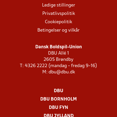
Ledige stillinger
Privatlivspolitik
Cookiepolitik
Betingelser og vilkår
Dansk Boldspil-Union
DBU Allé 1
2605 Brøndby
T: 4326 2222 (mandag - fredag 9-16)
M:
dbu@dbu.dk
DBU
DBU BORNHOLM
DBU FYN
DBU JYLLAND