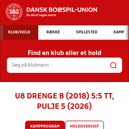
Hvad vil du søge efter?
KLUB/HOLD
RÆKKE
SPILLESTED
KAMP
INDHOLD OG NYHEDER
Find en klub eller et hold
STILLINGER, RESULTATER, KLUBBER OG
HOLD
U8 DRENGE B (2018) 5:5 TT,
PULJE 5 (2026)
KAMPPROGRAM
HOLDOVERSIGT