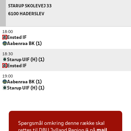
STARUP SKOLEVEJ 33
6100 HADERSLEV
18:00
Ensted IF
Aabenraa BK (1)
18:30
Starup UIF (H) (1)
Ensted IF
19:00
Aabenraa BK (1)
Starup UIF (H) (1)
Spørgsmål omkring denne række skal
rettes til DBU Jylland Region 4 på
mail