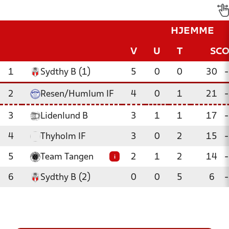
HJEMME
V
U
T
SC
1
Sydthy B (1)
5
0
0
30
-
2
Resen/Humlum IF
4
0
1
21
-
3
Lidenlund B
3
1
1
17
-
4
Thyholm IF
3
0
2
15
-
5
Team Tangen
2
1
2
14
-
i
6
Sydthy B (2)
0
0
5
6
-