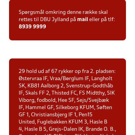
Spørgsmål omkring denne række skal
rettes til DBU Jylland på
mail
eller på tlf:
8939 9999
29 hold ud af 67 rykker op fra 2. pladsen:
Østervraa IF, Vraa/Børglum IF, Langholt
SK, KB81 Aalborg 2, Svenstrup-Godthåb
IF, Skals FF 2, Thisted FC, FS Midtthy, SIK
Viborg, fodbold, Hee SF, Sejs/Svejbæk
IF, Hammel GF, Silkeborg KFUM, Søften
GF 1, Christiansbjerg IF 1, Pen15
United, Fuglebakken KFUM 3, Hasle B
4, Hasle B 5, Grejs-Dalen IK, Brande O. B.,