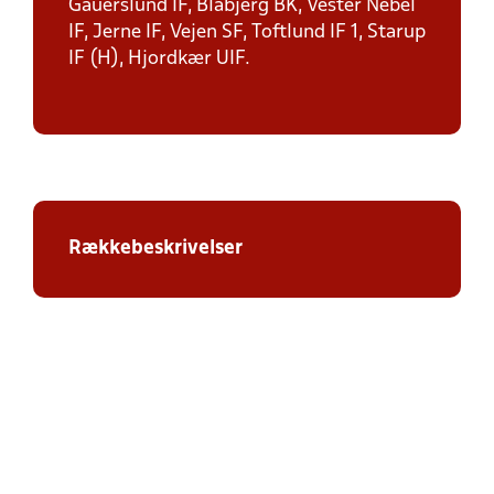
Gauerslund IF, Blåbjerg BK, Vester Nebel
IF, Jerne IF, Vejen SF, Toftlund IF 1, Starup
IF (H), Hjordkær UIF.
Rækkebeskrivelser