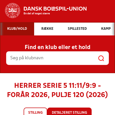
Hvad vil du søge efter?
KLUB/HOLD
RÆKKE
SPILLESTED
KAMP
INDHOLD OG NYHEDER
Find en klub eller et hold
STILLINGER, RESULTATER, KLUBBER OG
HOLD
HERRER SERIE 5 11:11/9:9 -
FORÅR 2026, PULJE 120 (2026)
STILLING
DETALJERET STILLING