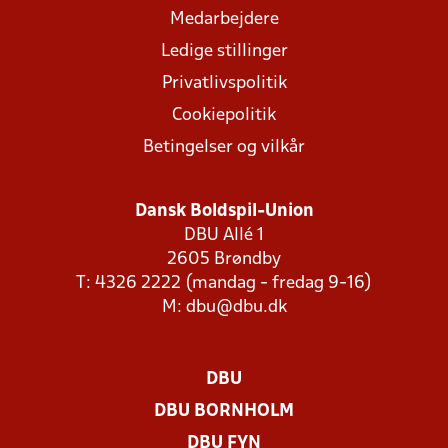
Medarbejdere
Ledige stillinger
Privatlivspolitik
Cookiepolitik
Betingelser og vilkår
Dansk Boldspil-Union
DBU Allé 1
2605 Brøndby
T: 4326 2222 (mandag - fredag 9-16)
M:
dbu@dbu.dk
DBU
DBU BORNHOLM
DBU FYN