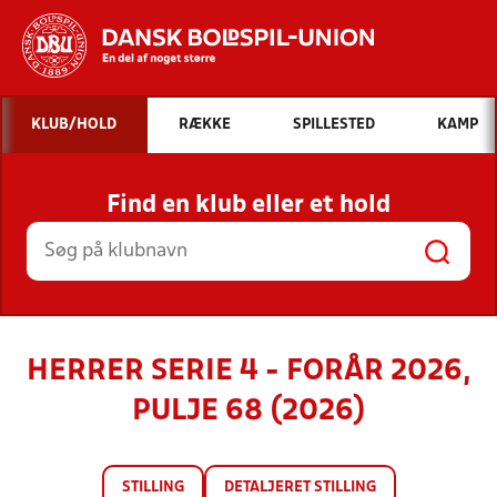
Hvad vil du søge efter?
KLUB/HOLD
RÆKKE
SPILLESTED
KAMP
INDHOLD OG NYHEDER
Find en klub eller et hold
STILLINGER, RESULTATER, KLUBBER OG
HOLD
HERRER SERIE 4 - FORÅR 2026,
PULJE 68 (2026)
STILLING
DETALJERET STILLING