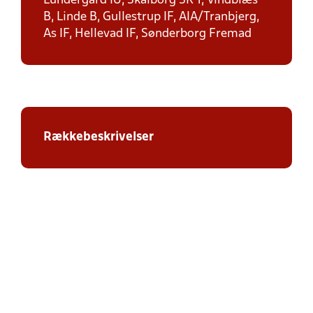
Lundergård IU, Skalborg SK 1, Vindblæs
B, Linde B, Gullestrup IF, AIA/Tranbjerg,
As IF, Hellevad IF, Sønderborg Fremad
Rækkebeskrivelser