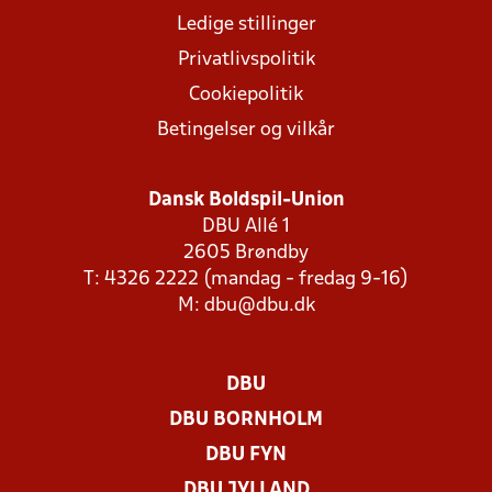
Ledige stillinger
Privatlivspolitik
Cookiepolitik
Betingelser og vilkår
Dansk Boldspil-Union
DBU Allé 1
2605 Brøndby
T: 4326 2222 (mandag - fredag 9-16)
M:
dbu@dbu.dk
DBU
DBU BORNHOLM
DBU FYN
DBU JYLLAND