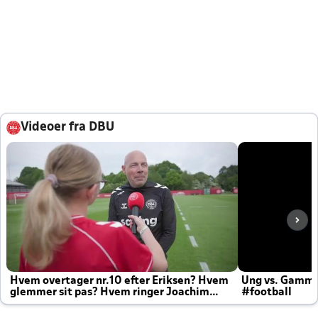
Videoer fra DBU
Hvem overtager nr.10 efter Eriksen? Hvem
Ung vs. Gamm
glemmer sit pas? Hvem ringer Joachim
#football
altid til efter kampe?